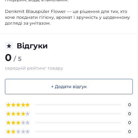
Denkmit Blauspüler Flower — це рішення для тих, хто
хоче поєднати гігієну, аромат і зручність у щоденному
догляді за унітазом.
Відгуки
0
/ 5
середній рейтинг товару
+ Додати відгук
0
0
0
0