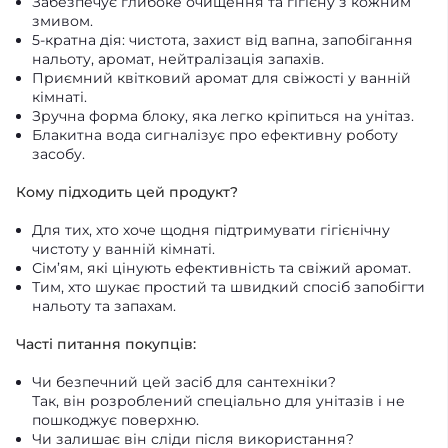
Забезпечує глибоке очищення та гігієну з кожним
змивом.
5-кратна дія: чистота, захист від вапна, запобігання
нальоту, аромат, нейтралізація запахів.
Приємний квітковий аромат для свіжості у ванній
кімнаті.
Зручна форма блоку, яка легко кріпиться на унітаз.
Блакитна вода сигналізує про ефективну роботу
засобу.
Кому підходить цей продукт?
Для тих, хто хоче щодня підтримувати гігієнічну
чистоту у ванній кімнаті.
Сім’ям, які цінують ефективність та свіжий аромат.
Тим, хто шукає простий та швидкий спосіб запобігти
нальоту та запахам.
Часті питання покупців:
Чи безпечний цей засіб для сантехніки?
Так, він розроблений спеціально для унітазів і не
пошкоджує поверхню.
Чи залишає він сліди після використання?