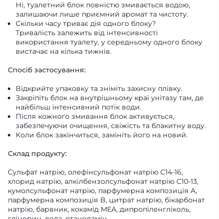
Ні, туалетний блок повністю змивається водою,
залишаючи лише приємний аромат та чистоту.
Скільки часу триває дія одного блоку?
Тривалість залежить від інтенсивності
використання туалету, у середньому одного блоку
вистачає на кілька тижнів.
Спосіб застосування:
Відкрийте упаковку та зніміть захисну плівку.
Закріпіть блок на внутрішньому краї унітазу там, де
найбільш інтенсивний потік води.
Після кожного змивання блок активується,
забезпечуючи очищення, свіжість та блакитну воду.
Коли блок закінчиться, замініть його на новий.
Склад продукту:
Сульфат натрію, олефінсульфонат натрію C14-16,
хлорид натрію, алкілбензолсульфонат натрію C10-13,
кумолсульфонат натрію, парфумерна композиція A,
парфумерна композиція B, цитрат натрію, бікарбонат
натрію, барвник, кокамід MEA, дипропіленгліколь,
гліцерин, вода, етаноламін.