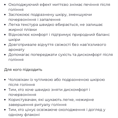
Охолоджуючий ефект миттєво знімає печіння після
гоління
Заспокоює подразнену шкіру, зменшуючи
почервоніння і запалення
Легка текстура швидко вбирається, не залишає
жирної плівки
Відновлює комфорт і підтримує природний баланс
шкіри
Довготривале відчуття свіжості без нав’язливого
аромату
Допомагає попереджати сухість та дискомфорт після
гоління
Для кого підходить
Чоловікам із чутливою або подразненою шкірою
після гоління
Тим, хто хоче швидко зняти дискомфорт і
почервоніння
Користувачам, які шукають легке, нежирне
завершення ритуалу гоління
Тим, хто цінує освіжаюче охолодження і догляд у
одному флаконі