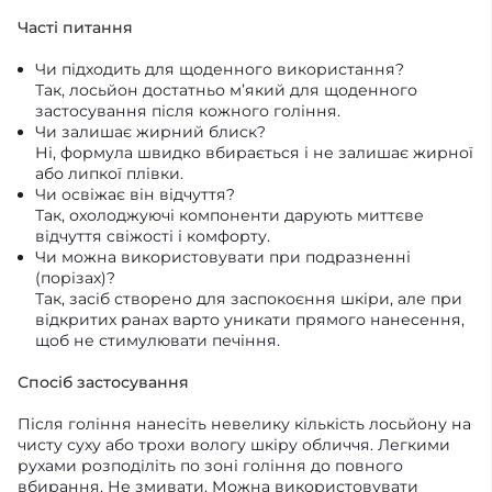
Часті питання
Чи підходить для щоденного використання?
Так, лосьйон достатньо м’який для щоденного
застосування після кожного гоління.
Чи залишає жирний блиск?
Ні, формула швидко вбирається і не залишає жирної
або липкої плівки.
Чи освіжає він відчуття?
Так, охолоджуючі компоненти дарують миттєве
відчуття свіжості і комфорту.
Чи можна використовувати при подразненні
(порізах)?
Так, засіб створено для заспокоєння шкіри, але при
відкритих ранах варто уникати прямого нанесення,
щоб не стимулювати печіння.
Спосіб застосування
Після гоління нанесіть невелику кількість лосьйону на
чисту суху або трохи вологу шкіру обличчя. Легкими
рухами розподіліть по зоні гоління до повного
вбирання. Не змивати. Можна використовувати