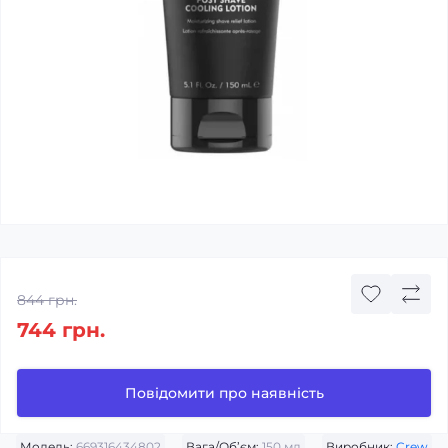
844 грн.
744 грн.
Повідомити про наявність
Модель:
669316434802
Вага/Об’єм:
150 мл
Виробник:
Crew