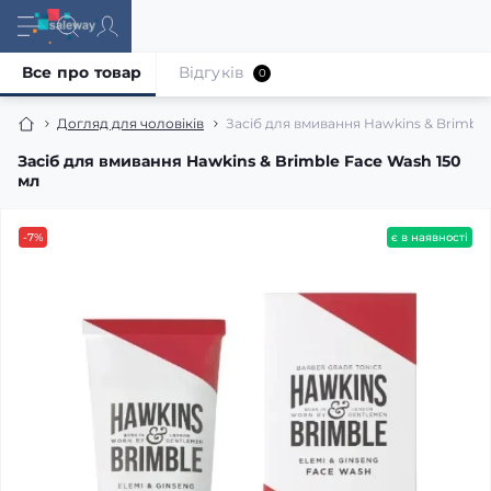
Все про товар
Відгуків
0
Догляд для чоловіків
Засіб для вмивання Hawkins & Brimble
Засіб для вмивання Hawkins & Brimble Face Wash 150
мл
-7%
є в наявності