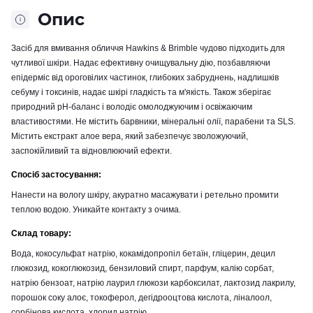
Опис
Засіб для вмивання обличчя Hawkins & Brimble чудово підходить для
чутливої ​​шкіри. Надає ефективну очищувальну дію, позбавляючи
епідерміс від ороговілих частинок, глибоких забруднень, надлишків
себуму і токсинів, надає шкірі гладкість та м'якість. Також зберігає
природний рН-баланс і володіє омолоджуючим і освіжаючим
властивостями. Не містить барвники, мінеральні олії, парабени та SLS.
Містить екстракт алое вера, який забезпечує зволожуючий,
заспокійливий та відновлюючий ефекти.
Спосіб застосування:
Нанести на вологу шкіру, акуратно масажувати і ретельно промити
теплою водою. Уникайте контакту з очима.
Склад товару:
Вода, кокосульфат натрію, кокамідопропіл бетаїн, гліцерин, децил
глюкозид, кокоглюкозид, бензиловий спирт, парфум, калію сорбат,
натрію бензоат, натрію лаурил глюкози карбоксилат, лактозид лакрилу,
порошок соку алоє, токоферол, дегідрооцтова кислота, ліналоол,
сорбінова кислота, хлорид натрію.