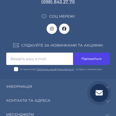
(098) 843 27 70
СОЦ МЕРЕЖІ:
СЛІДКУЙТЕ ЗА НОВИНКАМИ ТА АКЦІЯМИ:
Підпишіться
Я прочитав
Політика конфіденційності
і згоден з вимогами
ІНФОРМАЦІЯ
Про нас
КОНТАКТИ ТА АДРЕСА
Інформація про доставку та оплату
Обмін і повернення
info@saleway.org
МЕСЕНДЖЕРИ
Політика конфіденційності