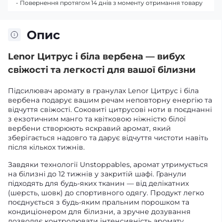
- Повернення протягом 14 днів з моменту отримання товару
Опис
Lenor Цитрус і біла вербена — вибух
свіжості та легкості для вашої білизни
Підсилювач аромату в гранулах Lenor Цитрус і біла
вербена подарує вашим речам неповторну енергію та
відчуття свіжості. Соковиті цитрусові ноти в поєднанні
з екзотичним манго та квітковою ніжністю білої
вербени створюють яскравий аромат, який
зберігається надовго та дарує відчуття чистоти навіть
після кількох тижнів.
Завдяки технології Unstoppables, аромат утримується
на білизні до 12 тижнів у закритій шафі. Гранули
підходять для будь-яких тканин — від делікатних
(шерсть, шовк) до спортивного одягу. Продукт легко
поєднується з будь-яким пральним порошком та
кондиціонером для білизни, а зручне дозування
дозволяє контролювати інтенсивність аромату.