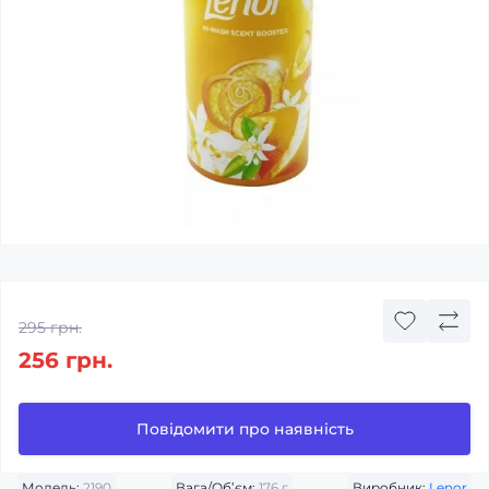
295 грн.
256 грн.
Повідомити про наявність
Модель:
2190
Вага/Об’єм:
176 г
Виробник:
Lenor