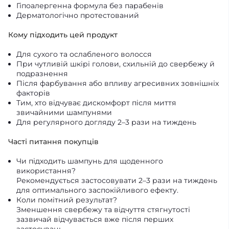
Гіпоалергенна формула без парабенів
Дерматологічно протестований
Кому підходить цей продукт
Для сухого та ослабленого волосся
При чутливій шкірі голови, схильній до свербежу й
подразнення
Після фарбування або впливу агресивних зовнішніх
факторів
Тим, хто відчуває дискомфорт після миття
звичайними шампунями
Для регулярного догляду 2–3 рази на тиждень
Часті питання покупців
Чи підходить шампунь для щоденного
використання?
Рекомендується застосовувати 2–3 рази на тиждень
для оптимального заспокійливого ефекту.
Коли помітний результат?
Зменшення свербежу та відчуття стягнутості
зазвичай відчувається вже після перших
застосувань.