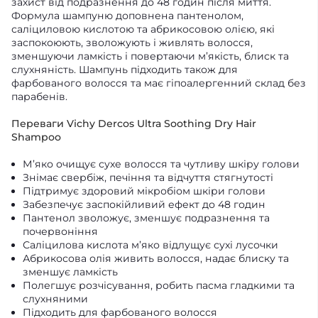
захист від подразнення до 48 годин після миття.
Формула шампуню доповнена пантенолом,
саліциловою кислотою та абрикосовою олією, які
заспокоюють, зволожують і живлять волосся,
зменшуючи ламкість і повертаючи м’якість, блиск та
слухняність. Шампунь підходить також для
фарбованого волосся та має гіпоалергенний склад без
парабенів.
Переваги Vichy Dercos Ultra Soothing Dry Hair
Shampoo
М’яко очищує сухе волосся та чутливу шкіру голови
Знімає свербіж, печіння та відчуття стягнутості
Підтримує здоровий мікробіом шкіри голови
Забезпечує заспокійливий ефект до 48 годин
Пантенол зволожує, зменшує подразнення та
почервоніння
Саліцилова кислота м’яко відлущує сухі лусочки
Абрикосова олія живить волосся, надає блиску та
зменшує ламкість
Полегшує розчісування, робить пасма гладкими та
слухняними
Підходить для фарбованого волосся