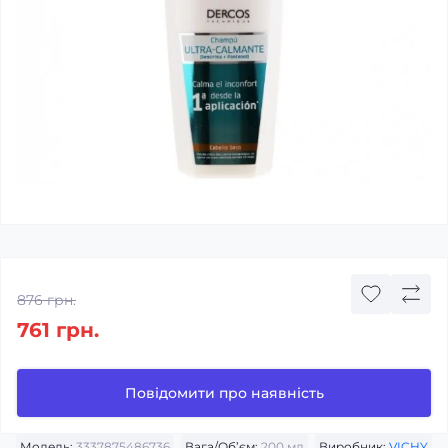
876 грн.
761 грн.
Повідомити про наявність
Модель:
3337875486736
Вага/Об’єм:
200 мл
Виробник:
VICHY