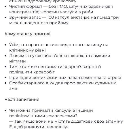
стінки й здоровому кровообігу
Чистий формат — без ГМО, штучних барвників і
консервантів; желатин капсули з риби
Зручний запас — 100 капсул вистачає на понад три
місяці щоденного прийому
Кому стане у пригоді
Усім, хто прагне антиоксидантного захисту на
клітинному рівні
Людям із сухою або в’ялою шкірою та ламкими
нігтями
Тим, хто хоче підтримати здоров’я серця й
поліпшити кровообіг
При підвищених фізичних навантаженнях та стресі
Особи старшого віку для профілактики судинних
змін
Часті запитання
Чи можна приймати капсули з іншими
полівітамінними комплексами?
— Так, якщо вони не містять додаткових доз вітаміну
E, щоб уникнути надлишку.