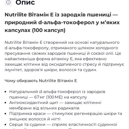
Опис
Nutrilite Вітамін E із зародків пшениці —
природний d-альфа-токоферол у м’яких
капсулах (100 капсул)
Nutrilite Вітамін E створений на основі натурального
d-альфа-токоферолу, отриманого шляхом холодного
пресування свіжих зародків пшениці й соєвої олії. Це
найактивніша форма вітаміну E, яка ефективно
захищає клітини від оксидативного стресу й підтримує
імунітет, здоров’я шкіри, волосся та судин.
Чому обирають Nutrilite Вітамін E
Натуральний d-альфа-токоферол із зародків
пшениці — 67 мг (100 МЕ) на капсулу
Антиоксидантний щит — захищає клітинні
мембрани від вільних радикалів
Підтримка краси — стимулює регенерацію шкіри та
зміцнює волосся й нігті
Серце та судини — сприяє еластичності судинної