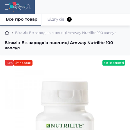
Все про товар
Відгуків
1
Вітамін E з зародків пшениці Amway Nutrilite 100 капсул
Вітамін E з зародків пшениці Amway Nutrilite 100
капсул
-13%
хіт продаж
є в наявності