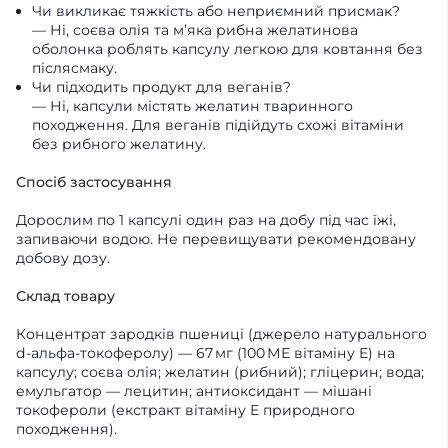
Чи викликає тяжкість або неприємний присмак?
— Ні, соєва олія та м’яка рибна желатинова
оболонка роблять капсулу легкою для ковтання без
післясмаку.
Чи підходить продукт для веганів?
— Ні, капсули містять желатин тваринного
походження. Для веганів підійдуть схожі вітаміни
без рибного желатину.
Спосіб застосування
Дорослим по 1 капсулі один раз на добу під час їжі,
запиваючи водою. Не перевищувати рекомендовану
добову дозу.
Склад товару
Концентрат зародків пшениці (джерело натурального
d-альфа-токоферолу) — 67 мг (100 МЕ вітаміну E) на
капсулу; соєва олія; желатин (рибний); гліцерин; вода;
емульгатор — лецитин; антиоксидант — мішані
токофероли (екстракт вітаміну E природного
походження).