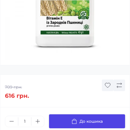
709 грн.
616 грн.
До кошика