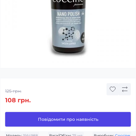
125 грн.
108 грн.
Повідомити про наявність
Модель:
1564988
Вага/Об’єм:
75 мл
Виробник:
Coccine