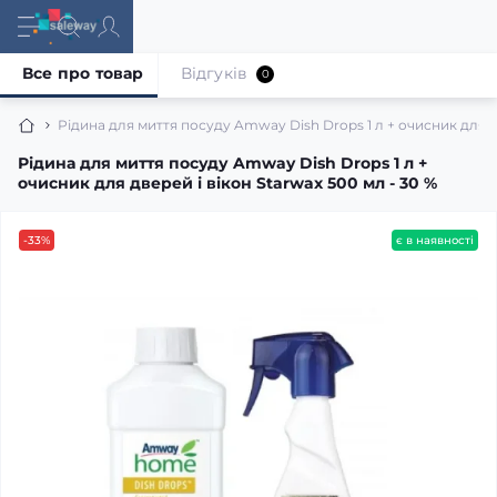
Все про товар
Відгуків
0
Рідина для миття посуду Amway Dish Drops 1 л + очисник для дв
Рідина для миття посуду Amway Dish Drops 1 л +
очисник для дверей і вікон Starwax 500 мл - 30 %
-33%
є в наявності