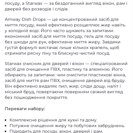
посуду, а Starwax — за бездоганний вигляд вікон, рам і
дверей без розводів і слідів.
Amway Dish Drops — це концентрований засіб для
миття посуду, який ефективно розщеплює жир навіть
у холодній воді. Його часто шукають за запитами:
економний засіб для миття посуду, гель для посуду
без шкоди для рук, ефективне миття жиру. Завдяки
густій формулі вистачає лише кількох крапель, щоб
отримати рясну піну та блискучо чистий посуд.
Starwax очисник для дверей і вікон — спеціалізований
засіб для очищення ПВХ, пластику та алюмінію. Його
обирають за запитами: чим очистити пластикові вікна,
засіб для миття рам ПВХ, очищення дверей від бруду.
Він ефективно видаляє пил, жир, сліди дощу, наліт і
міський бруд, повертаючи поверхням свіжий вигляд
без пошкодження покриття.
Переваги набору:
Комплексне рішення для кухні та дому.
Потужне очищення жиру та побутових забруднень.
Підходить для посуду, вікон, дверей і рам.