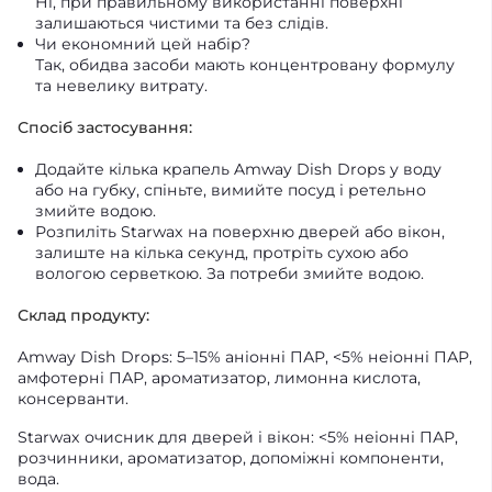
Ні, при правильному використанні поверхні
залишаються чистими та без слідів.
Чи економний цей набір?
Так, обидва засоби мають концентровану формулу
та невелику витрату.
Спосіб застосування:
Додайте кілька крапель Amway Dish Drops у воду
або на губку, спіньте, вимийте посуд і ретельно
змийте водою.
Розпиліть Starwax на поверхню дверей або вікон,
залиште на кілька секунд, протріть сухою або
вологою серветкою. За потреби змийте водою.
Склад продукту:
Amway Dish Drops: 5–15% аніонні ПАР, <5% неіонні ПАР,
амфотерні ПАР, ароматизатор, лимонна кислота,
консерванти.
Starwax очисник для дверей і вікон: <5% неіонні ПАР,
розчинники, ароматизатор, допоміжні компоненти,
вода.