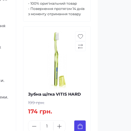
- 100% оригінальний товар
- Повернення протягом 14 днів
з моменту отримання товару
ння
х
и.
.
Зубна щітка VITIS HARD
ями.
199 грн.
174 грн.