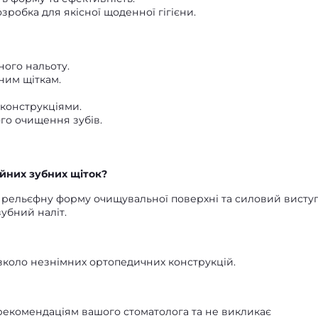
зробка для якісної щоденної гігієни.
ого нальоту.
ним щіткам.
конструкціями.
го очищення зубів.
айних зубних щіток?
 рельєфну форму очищувальної поверхні та силовий виступ
убний наліт.
вколо незнімних ортопедичних конструкцій.
 рекомендаціям вашого стоматолога та не викликає