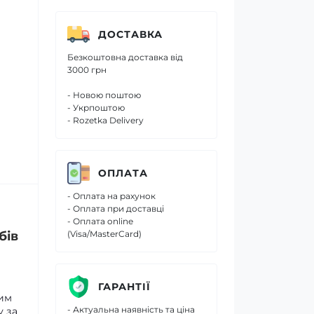
ДОСТАВКА
Безкоштовна доставка від
3000 грн
- Новою поштою
- Укрпоштою
- Rozetka Delivery
ОПЛАТА
- Оплата на рахунок
- Оплата при доставці
- Оплата online
бів
(Visa/MasterCard)
ГАРАНТІЇ
вим
- Актуальна наявність та ціна
у за