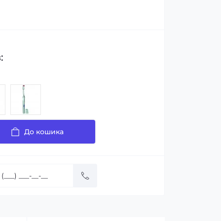
:
До кошика