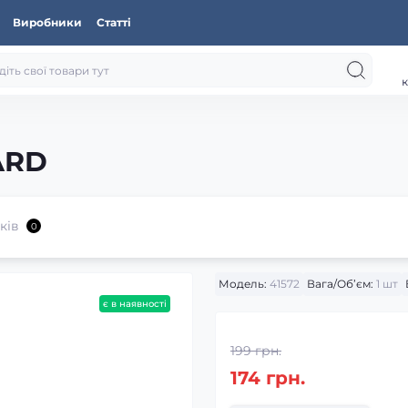
Виробники
Статті
к
ARD
ків
0
Модель:
41572
Вага/Об’єм:
1 шт
є в наявності
199 грн.
174 грн.