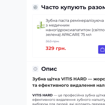
Часто купують разо
Зубна паста ремінералізуюча
з медичним
наногідроксиапатитом (світло
зелена) APACARE 75 мл
363 грн.
329 грн.
Опис
Зубна щітка VITIS HARD — жорс
та ефективного видалення нал
VITIS HARD
— це професійна зубна щітк
ефективного видалення зубного нальоту 
вибором для людей, які віддають перева