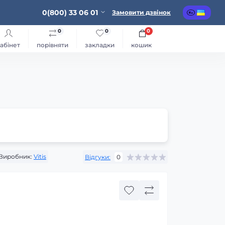
0(800) 33 06 01
Замовити дзвінок
0
0
0
абінет
порівняти
закладки
кошик
Виробник:
Vitis
Відгуки:
0