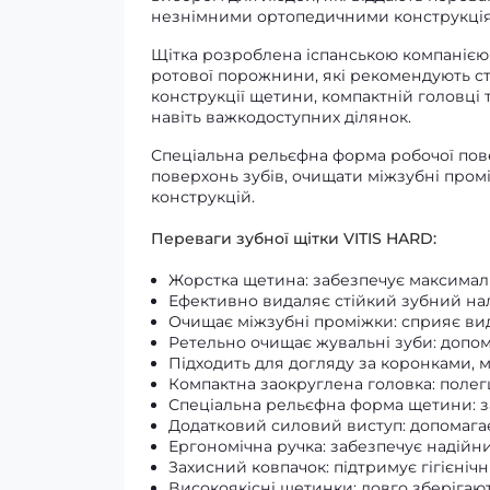
незнімними ортопедичними конструкці
Щітка розроблена іспанською компаніє
ротової порожнини, які рекомендують сто
конструкції щетини, компактній головці 
навіть важкодоступних ділянок.
Спеціальна рельєфна форма робочої пове
поверхонь зубів, очищати міжзубні промі
конструкцій.
Переваги зубної щітки VITIS HARD:
Жорстка щетина: забезпечує максимал
Ефективно видаляє стійкий зубний нал
Очищає міжзубні проміжки: сприяє ви
Ретельно очищає жувальні зуби: допом
Підходить для догляду за коронками,
Компактна заокруглена головка: полег
Спеціальна рельєфна форма щетини: з
Додатковий силовий виступ: допомагає
Ергономічна ручка: забезпечує надійн
Захисний ковпачок: підтримує гігієнічн
Високоякісні щетинки: довго зберігают