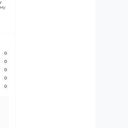
у
ому
0
0
0
0
0