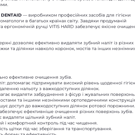
ями.
ю
DENTAID
— виробником професійних засобів для гігієни
матологи в багатьох країнах світу. Завдяки продуманій
та ергономічній ручці VITIS HARD забезпечує якісне очище
рхні дозволяє ефективно видаляти зубний наліт із різних
жки та ділянки навколо коронок, мостів та інших незнімни
ьно ефективне очищення зубів.
іт: допомагає підтримувати високий рівень щоденної гігієн
даленню нальоту з важкодоступних ділянок.
агає видаляти забруднення з фісур і жувальних поверхонь
 мостами та іншими незнімними ортопедичними конструкці
шує доступ до важкодоступних ділянок ротової порожнини.
абезпечує ефективніше очищення різних поверхонь зубів.
 видаляти щільний зубний наліт.
ий і комфортний контроль під час чищення.
ість щітки під час зберігання та транспортування.
ь форму та ефективність.