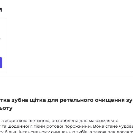
м
-
тка зубна щітка для ретельного очищення зу
ьоту
а з жорсткою щетиною, розроблена для максимально
та щоденної гігієни ротової порожнини. Вона стане чудо
гу більш інтенсивному очищенню зубів, а також для догляд