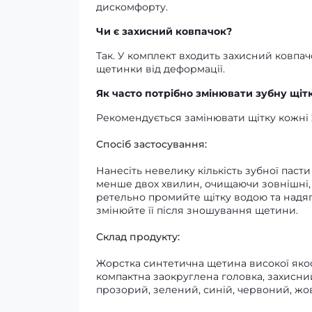
дискомфорту.
Чи є захисний ковпачок?
Так. У комплект входить захисний ковпачо
щетинки від деформації.
Як часто потрібно змінювати зубну щіт
Рекомендується замінювати щітку кожні 
Спосіб застосування:
Нанесіть невелику кількість зубної пас
менше двох хвилин, очищаючи зовнішні, 
ретельно промийте щітку водою та надяг
змінюйте її після зношування щетини.
Склад продукту:
Жорстка синтетична щетина високої якос
компактна заокруглена головка, захисний
прозорий, зелений, синій, червоний, жов