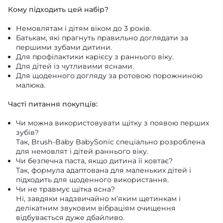
Кому підходить цей набір?
Немовлятам і дітям віком до 3 років.
Батькам, які прагнуть правильно доглядати за
першими зубами дитини.
Для профілактики карієсу з раннього віку.
Для дітей із чутливими яснами.
Для щоденного догляду за ротовою порожниною
малюка.
Часті питання покупців:
Чи можна використовувати щітку з появою перших
зубів?
Так, Brush-Baby BabySonic спеціально розроблена
для немовлят і дітей раннього віку.
Чи безпечна паста, якщо дитина її ковтає?
Так, формула адаптована для маленьких дітей і
підходить для щоденного використання.
Чи не травмує щітка ясна?
Ні, завдяки надзвичайно м’яким щетинкам і
делікатним звуковим вібраціям очищення
відбувається дуже дбайливо.