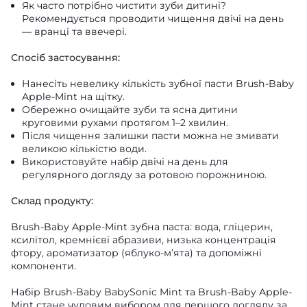
Як часто потрібно чистити зуби дитині?
Рекомендується проводити чищення двічі на день
— вранці та ввечері.
Спосіб застосування:
Нанесіть невелику кількість зубної пасти Brush-Baby
Apple-Mint на щітку.
Обережно очищайте зуби та ясна дитини
круговими рухами протягом 1–2 хвилин.
Після чищення залишки пасти можна не змивати
великою кількістю води.
Використовуйте набір двічі на день для
регулярного догляду за ротовою порожниною.
Склад продукту:
Brush-Baby Apple-Mint зубна паста: вода, гліцерин,
ксилітол, кремнієві абразиви, низька концентрація
фтору, ароматизатор (яблуко-м’ята) та допоміжні
компоненти.
Набір Brush-Baby BabySonic Mint та Brush-Baby Apple-
Mint стане чудовим вибором для першого догляду за