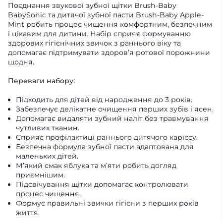
Поєднання звукової зубної щітки Brush-Baby
BabySonic та дитячої зубної пасти Brush-Baby Apple-
Mint робить процес чищення комфортним, безпечним
і цікавим для дитини. Набір сприяє формуванню
здорових гігієнічних звичок з раннього віку та
допомагає підтримувати здоров’я ротової порожнини
щодня.
Переваги набору:
Підходить для дітей від народження до 3 років.
Забезпечує делікатне очищення перших зубів і ясен.
Допомагає видаляти зубний наліт без травмування
чутливих тканин.
Сприяє профілактиці раннього дитячого карієсу.
Безпечна формула зубної пасти адаптована для
маленьких дітей.
М’який смак яблука та м’яти робить догляд
приємнішим.
Підсвічування щітки допомагає контролювати
процес чищення.
Формує правильні звички гігієни з перших років
життя.