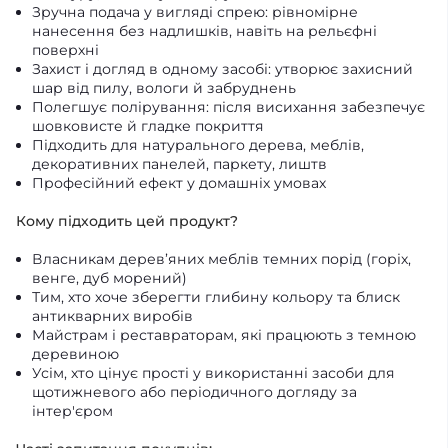
Зручна подача у вигляді спрею: рівномірне
нанесення без надлишків, навіть на рельєфні
поверхні
Захист і догляд в одному засобі: утворює захисний
шар від пилу, вологи й забруднень
Полегшує полірування: після висихання забезпечує
шовковисте й гладке покриття
Підходить для натурального дерева, меблів,
декоративних панелей, паркету, лиштв
Професійний ефект у домашніх умовах
Кому підходить цей продукт?
Власникам дерев’яних меблів темних порід (горіх,
венге, дуб морений)
Тим, хто хоче зберегти глибину кольору та блиск
антикварних виробів
Майстрам і реставраторам, які працюють з темною
деревиною
Усім, хто цінує прості у використанні засоби для
щотижневого або періодичного догляду за
інтер'єром