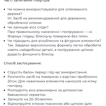
Часті запитання покупців:
Чи можна використовувати для олійованого
дерева?
Ні. Засіб не рекомендований для деревини,
обробленої оліями.
Чи залишає віск сліди?
При правильному нанесенні і поліруванні — ні.
Формує гладку, блискучу поверхню без плям.
Чи підходить для різьблення та фігурних елементів?
Так. Завдяки аерозольному формату легко обробити
навіть найдрібніші деталі, а полірування щіткою
додасть фінішного блиску.
Спосіб застосування:
Струсіть балон перед і під час використання.
Розпиліть засіб на поверхню з відстані приблизно
20 см. Для невеликих елементів наносьте на м’яку
ганчірку.
Розподіліть віск рівномірно за допомогою
бавовняної серветки.
Залиште на 20–30 хвилин.
Відполіруйте м’якою тканиною або щіткою (для