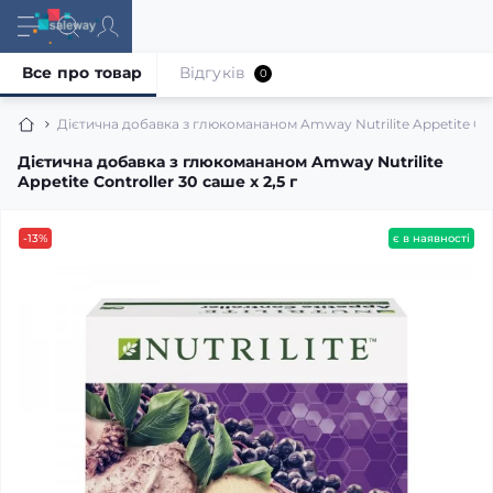
Все про товар
Відгуків
0
Дієтична добавка з глюкомананом Amway Nutrilite Appetite Contr
Дієтична добавка з глюкомананом Amway Nutrilite
Appetite Controller 30 саше x 2,5 г
-13%
є в наявності