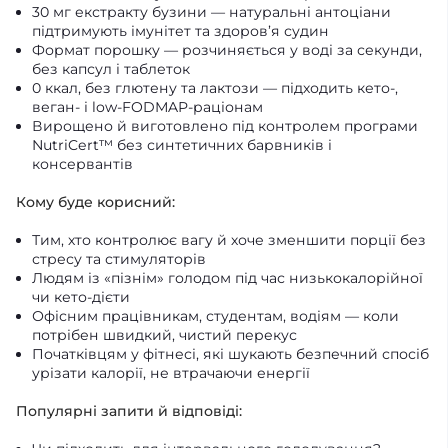
30 мг екстракту бузини — натуральні антоціани
підтримують імунітет та здоров’я судин
Формат порошку — розчиняється у воді за секунди,
без капсул і таблеток
0 ккал, без глютену та лактози — підходить кето-,
веган- і low-FODMAP-раціонам
Вирощено й виготовлено під контролем програми
NutriCert™ без синтетичних барвників і
консервантів
Кому буде корисний:
Тим, хто контролює вагу й хоче зменшити порції без
стресу та стимуляторів
Людям із «пізнім» голодом під час низькокалорійної
чи кето-дієти
Офісним працівникам, студентам, водіям — коли
потрібен швидкий, чистий перекус
Початківцям у фітнесі, які шукають безпечний спосіб
урізати калорії, не втрачаючи енергії
Популярні запити й відповіді: