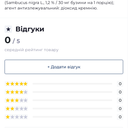
(Sambucus nigra L., 1,2 % / 30 мг бузини на 1 порцію);
агент антизлежувальний: діоксид кремнію.
Відгуки
0
/ 5
середній рейтинг товару
+ Додати відгук
0
0
0
0
0