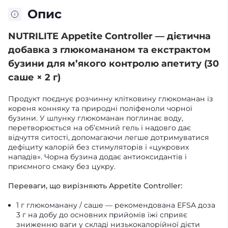
Опис
NUTRILITE Appetite Controller — дієтична
добавка з глюкомананом та екстрактом
бузини для м’якого контролю апетиту (30
саше × 2 г)
Продукт поєднує розчинну клітковину глюкоманан із
кореня конняку та природні поліфеноли чорної
бузини. У шлунку глюкоманан поглинає воду,
перетворюється на об’ємний гель і надовго дає
відчуття ситості, допомагаючи легше дотримуватися
дефіциту калорій без стимуляторів і «цукрових
нападів». Чорна бузина додає антиоксидантів і
приємного смаку без цукру.
Переваги, що вирізняють Appetite Controller:
1 г глюкоманану / саше — рекомендована EFSA доза
3 г на добу до основних прийомів їжі сприяє
зниженню ваги у складі низькокалорійної дієти