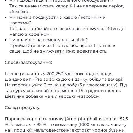
Чи підходить для інтервального голодування?
Так, саше не містить калорій і не перериває період
«без їжі».
Чи можна поєднувати з кавою / кетонними
напоями?
Так, але приймайте глюкоманан мінімум за 30 хв до
напою з кофеїном.
Чи впливає на всмоктування ліків?
Приймайте ліки за 1 год до або через 1 год після
саше, щоб не знижувати їхню ефективність.
Спосіб застосування:
1 саше розчиніть у 200-250 мл прохолодної води,
швидко випийте за 30 хв до сніданку, обіду та вечері.
Не перевищуйте 3 саше на добу (3 г глюкоманану). Під
час курсу споживайте не менше 1,5 л рідини щодня.
Дієтична добавка не є лікарським засобом.
Склад продукту:
Порошок кореню конняку (Amorphophallus konjac) 52,3
% із вмістом ≥ 85 % глюкоманану (1000 мг глюкоманану
на 1 порцію); мальтодекстрин; екстракт чорної бузини