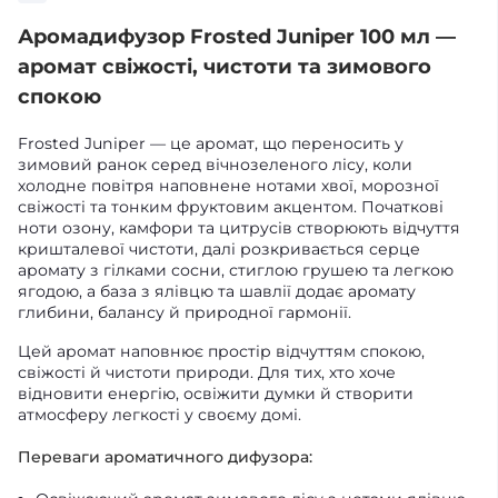
Аромадифузор Frosted Juniper 100 мл —
аромат свіжості, чистоти та зимового
спокою
Frosted Juniper — це аромат, що переносить у
зимовий ранок серед вічнозеленого лісу, коли
холодне повітря наповнене нотами хвої, морозної
свіжості та тонким фруктовим акцентом. Початкові
ноти озону, камфори та цитрусів створюють відчуття
кришталевої чистоти, далі розкривається серце
аромату з гілками сосни, стиглою грушею та легкою
ягодою, а база з ялівцю та шавлії додає аромату
глибини, балансу й природної гармонії.
Цей аромат наповнює простір відчуттям спокою,
свіжості й чистоти природи. Для тих, хто хоче
відновити енергію, освіжити думки й створити
атмосферу легкості у своєму домі.
Переваги ароматичного дифузора: