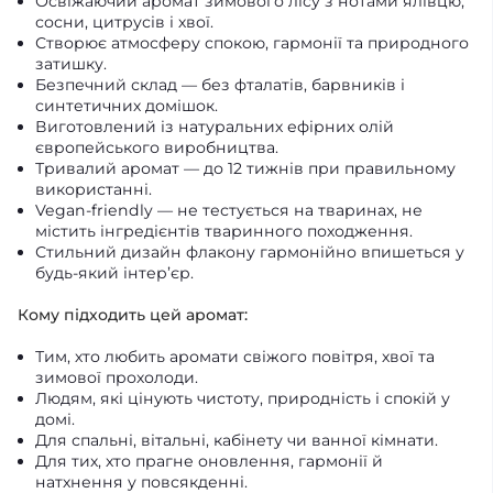
Освіжаючий аромат зимового лісу з нотами ялівцю,
сосни, цитрусів і хвої.
Створює атмосферу спокою, гармонії та природного
затишку.
Безпечний склад — без фталатів, барвників і
синтетичних домішок.
Виготовлений із натуральних ефірних олій
європейського виробництва.
Тривалий аромат — до 12 тижнів при правильному
використанні.
Vegan-friendly — не тестується на тваринах, не
містить інгредієнтів тваринного походження.
Стильний дизайн флакону гармонійно впишеться у
будь-який інтер’єр.
Кому підходить цей аромат:
Тим, хто любить аромати свіжого повітря, хвої та
зимової прохолоди.
Людям, які цінують чистоту, природність і спокій у
домі.
Для спальні, вітальні, кабінету чи ванної кімнати.
Для тих, хто прагне оновлення, гармонії й
натхнення у повсякденні.