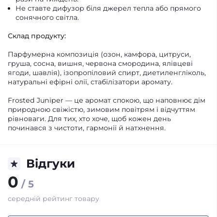
Не ставте дифузор біля джерел тепла або прямого
сонячного світла.
Склад продукту:
Парфумерна композиція (озон, камфора, цитруси,
груша, сосна, вишня, червона смородина, ялівцеві
ягоди, шавлія), ізопропіловий спирт, диетиленгліколь,
натуральні ефірні олії, стабілізатори аромату.
Frosted Juniper — це аромат спокою, що наповнює дім
природною свіжістю, зимовим повітрям і відчуттям
рівноваги. Для тих, хто хоче, щоб кожен день
починався з чистоти, гармонії й натхнення.
Відгуки
0
/ 5
середній рейтинг товару