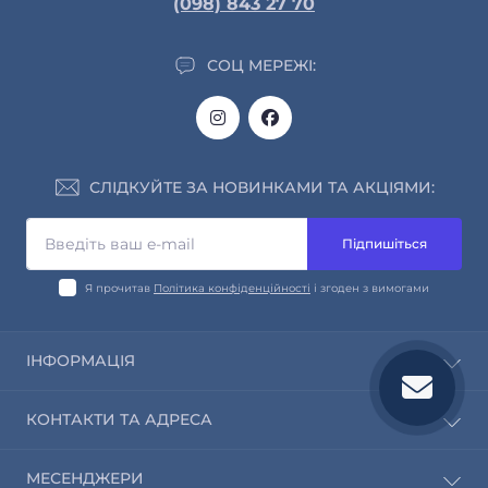
(098) 843 27 70
СОЦ МЕРЕЖІ:
СЛІДКУЙТЕ ЗА НОВИНКАМИ ТА АКЦІЯМИ:
Підпишіться
Я прочитав
Політика конфіденційності
і згоден з вимогами
ІНФОРМАЦІЯ
Про нас
КОНТАКТИ ТА АДРЕСА
Інформація про доставку та оплату
Обмін і повернення
info@saleway.org
МЕСЕНДЖЕРИ
Політика конфіденційності