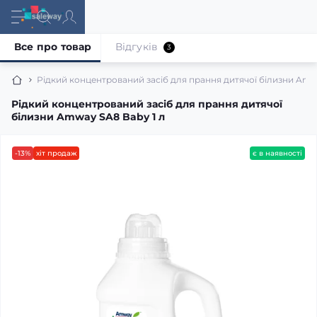
Все про товар
Відгуків
3
Рідкий концентрований засіб для прання дитячої білизни Amw
Рідкий концентрований засіб для прання дитячої
білизни Amway SA8 Baby 1 л
-13%
хіт продаж
є в наявності