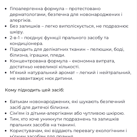
Гіпоалергенна формула – протестовано
дерматологами, безпечна для новонароджених і
алергіків.
Без залишків – легко виполіскується, не подразнює
шкіру.
2‑в‑1 – поєднує функції прального засобу та
кондиціонера.
Підходить для делікатних тканин – пелюшки, боді,
білизна, іграшки, пледи.
Концентрована формула – економна витрата,
достатньо невеликої кількості.
М’який натуральний аромат – легкий і нейтральний,
не навантажує нюх дитини.
Кому підходить цей засіб:
Батькам новонароджених, які шукають безпечний
засіб для дитячої білизни.
Сім’ям із дітьми-алергіками або чутливою шкірою.
Тим, хто хоче уникнути подразнень та залишків
пральних засобів на тканині.
Користувачам, які віддають перевагу екологічним і
м’яким засобам для прання.