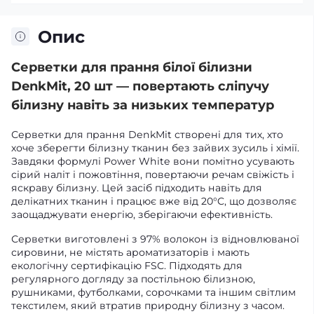
Опис
Серветки для прання білої білизни
DenkMit, 20 шт — повертають сліпучу
білизну навіть за низьких температур
Серветки для прання DenkMit створені для тих, хто
хоче зберегти білизну тканин без зайвих зусиль і хімії.
Завдяки формулі Power White вони помітно усувають
сірий наліт і пожовтіння, повертаючи речам свіжість і
яскраву білизну. Цей засіб підходить навіть для
делікатних тканин і працює вже від 20°C, що дозволяє
заощаджувати енергію, зберігаючи ефективність.
Серветки виготовлені з 97% волокон із відновлюваної
сировини, не містять ароматизаторів і мають
екологічну сертифікацію FSC. Підходять для
регулярного догляду за постільною білизною,
рушниками, футболками, сорочками та іншим світлим
текстилем, який втратив природну білизну з часом.