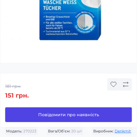
181 грн.
151 грн.
Повідомити про наявність
Модель:
270223
Вага/Об’єм:
20 шт
Виробник:
Denkmit