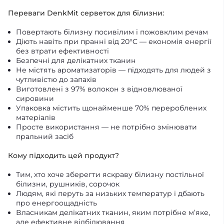
Переваги DenkMit серветок для білизни:
Повертають білизну посивілим і пожовклим речам
Діють навіть при пранні від 20°C — економія енергії
без втрати ефективності
Безпечні для делікатних тканин
Не містять ароматизаторів — підходять для людей з
чутливістю до запахів
Виготовлені з 97% волокон з відновлюваної
сировини
Упаковка містить щонайменше 70% перероблених
матеріалів
Просте використання — не потрібно змінювати
пральний засіб
Кому підходить цей продукт?
Тим, хто хоче зберегти яскраву білизну постільної
білизни, рушників, сорочок
Людям, які перуть за низьких температур і дбають
про енергоощадність
Власникам делікатних тканин, яким потрібне м’яке,
але ефективне відбілювання