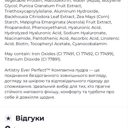
Vegetable Protein, Maltodextrin, Water (Aqua), Butylene
Glycol, Punica Granatum Fruit Extract,
Triethoxycaprylylsilane, Aluminum Hydroxide,
Backhousia Citriodora Leaf Extract, Zea Mays (Corn)
Starch, Malpighia Emarginata (Acerola) Fruit Extract,
Propanediol, Phenoxyethanol, Hyaluronic Acid,
Hydrolyzed Hyaluronic Acid, Sodium Hyaluronate,
Niacinamide, Pantothenic Acid, Ascorbic Acid, Linolenic
Acid, Biotin, Tocopheryl Acetate, Cyanocobalamin.
May contain: Iron Oxides (CI 77491, CI 77492, CI 77499),
Titanium Dioxide (CI 77891).
Artistry Ever Perfect™ Компактна пудра — це
поєднання бездоганного зовнішнього вигляду,
догляду за шкірою та відповідального підходу до
споживання. Ідеальний вибір для тих, хто прагне
стійкого матового фінішу, комфорту та турботи про
себе й довкілля щодня.
Відгуки