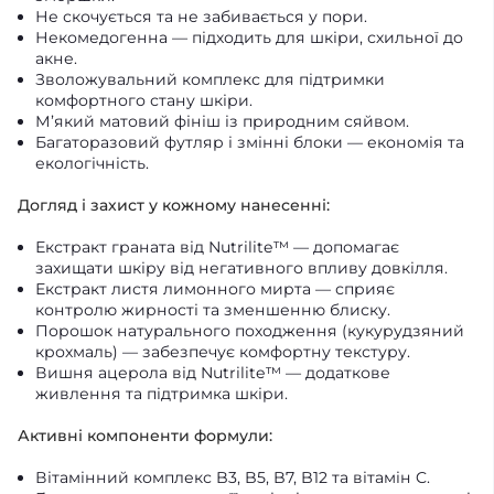
Не скочується та не забивається у пори.
Некомедогенна — підходить для шкіри, схильної до
акне.
Зволожувальний комплекс для підтримки
комфортного стану шкіри.
М’який матовий фініш із природним сяйвом.
Багаторазовий футляр і змінні блоки — економія та
екологічність.
Догляд і захист у кожному нанесенні:
Екстракт граната від Nutrilite™ — допомагає
захищати шкіру від негативного впливу довкілля.
Екстракт листя лимонного мирта — сприяє
контролю жирності та зменшенню блиску.
Порошок натурального походження (кукурудзяний
крохмаль) — забезпечує комфортну текстуру.
Вишня ацерола від Nutrilite™ — додаткове
живлення та підтримка шкіри.
Активні компоненти формули:
Вітамінний комплекс B3, B5, B7, B12 та вітамін C.