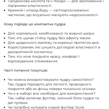
Гіалуронова кислота та її похідні — для зволоження і
підтримки еластичності.
Кремній і нітрид бору — світлорозсіювальні
частинки, що візуально маскують недосконалості.
Кому підійде ця компактна пудра:
Для нормальної, комбінованої та жирної шкіри.
Тим, хто шукає стійку пудру без ефекту маски.
Для щоденного макіяжу та корекції протягом дня.
Користувачам, які цінують доглядові властивості в
декоративній косметиці.
Тим, хто хоче поєднати красу, комфорт і
відповідальне споживання.
Часті питання покупців:
Чи можна використовувати пудру самостійно?
Так, пудра підходить для легкого, природного
покриття або як фініш поверх тональної основи.
Чи є в наборі все необхідне для використання?
Так, набір включає футляр, змінний блок пудри та
дві пухівки.
Чи потрібно купувати новий футляр після