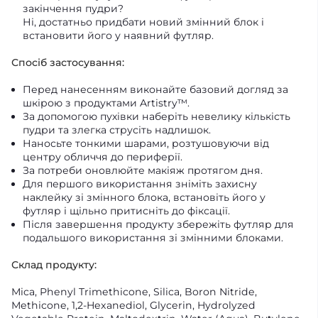
закінчення пудри?
Ні, достатньо придбати новий змінний блок і
встановити його у наявний футляр.
Спосіб застосування:
Перед нанесенням виконайте базовий догляд за
шкірою з продуктами Artistry™.
За допомогою пухівки наберіть невелику кількість
пудри та злегка струсіть надлишок.
Наносьте тонкими шарами, розтушовуючи від
центру обличчя до периферії.
За потреби оновлюйте макіяж протягом дня.
Для першого використання зніміть захисну
наклейку зі змінного блока, встановіть його у
футляр і щільно притисніть до фіксації.
Після завершення продукту збережіть футляр для
подальшого використання зі змінними блоками.
Склад продукту:
Mica, Phenyl Trimethicone, Silica, Boron Nitride,
Methicone, 1,2-Hexanediol, Glycerin, Hydrolyzed