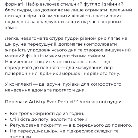
форматі. Набір включає стильний футляр і змінний
блок пудри, що дозволяє не лише отримати ідеальний
вигляд шкіри, а й зменшити кількість пластикових
відходів та заощаджувати кошти під час наступних
замін.
Легка, невагома текстура пудри рівномірно лягає на
шкіру, не пересушує її, допомагає контролювати
жирність упродовж усього дня та створює вишуканий
матовий фініш із м’яким розсіяним сяйвом.
Насиченість покриття легко варіюється — від
середнього до повного — для маскування пор,
почервоніння, дрібних зморшок і нерівного тону.
У комплекті — дві зручні пухівки для комфортного
нанесення вдома та протягом дня.
Переваги Artistry Ever Perfect™ Компактної пудри:
Контроль жирності до 24 годин.
Стійкість до поту, вологи та спеки.
Регульоване покриття — від середнього до повного.
Не пересушує шкіру, не підкреслює складки та
зморшки.