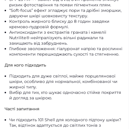
ризик фотостаріння та появи пігментних плям.
“Soft‑focus” ефект згладжує пори та дрібні зморшки,
даруючи шкірі шовковисту текстуру.
Контроль жирного блиску до 8 годин завдяки
кремово‑пудровій формулі.
Антиоксиданти з екстрактів граната і камелії
Nutrilite® нейтралізують вільні радикали та
захищають від забруднень.
Глибоке зволоження: гіалуронат натрію та рослинні
компоненти перешкоджають сухості та стягненню.
Для кого підходить
Підходить для дуже світлої, майже порцелянової
шкіри, особливо для нормальної, комбінованої чи
жирної типу.
Вибір для тих, хто шукає одночасно стійке покриття
й догляд за шкірою.
Часті запитання
Чи підходить 101 Shell для холодного підтону шкіри?
Так, відтінок адаптується до світлих тонів з