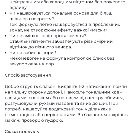
нейтральним або холодним підтоном без рожевого
відливу.
Чи нашаровується тональна основа для більш
щільного покриття?
Так, формула легко нашаровується в проблемних
зонах, не створюючи ефекту важкої «маски».
Чи не змінює колір протягом дня?
Стабільні пігменти забезпечують рівномірний
відтінок до пізнього вечора.
Чи не забиває пори?
Некомедогенна формула контролює блиск без
закупорювання пор.
Спосіб застосування
Добре струсіть флакон. Видавіть 1–2 натискання помпи
на тильну сторону долоні. Наносьте тональний крем
пальцями, спонжем або пензлем від центру обличчя,
розтушовуючи рухами назовні та вниз до шиї. При
потребі нашаруйте додатковий тон у ділянках з
пігментацією або нерівностями. За бажанням закріпіть
макіяж прозорою пудрою.
Склад продукту