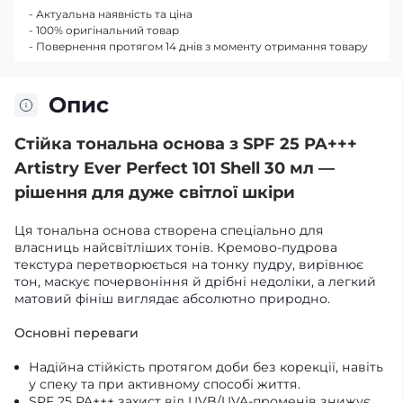
- Актуальна наявність та ціна
- 100% оригінальний товар
- Повернення протягом 14 днів з моменту отримання товару
Опис
Стійка тональна основа з SPF 25 PA+++
Artistry Ever Perfect 101 Shell 30 мл —
рішення для дуже світлої шкіри
Ця тональна основа створена спеціально для
власниць найсвітліших тонів. Кремово‑пудрова
текстура перетворюється на тонку пудру, вирівнює
тон, маскує почервоніння й дрібні недоліки, а легкий
матовий фініш виглядає абсолютно природно.
Основні переваги
Надійна стійкість протягом доби без корекції, навіть
у спеку та при активному способі життя.
SPF 25 PA+++ захист від UVB/UVA‑променів знижує