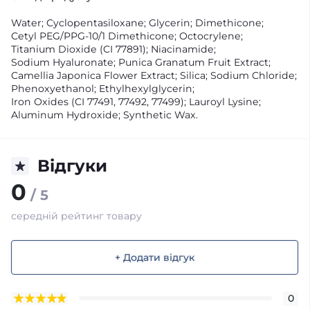
Water; Cyclopentasiloxane; Glycerin; Dimethicone;
Cetyl PEG/PPG‑10/1 Dimethicone; Octocrylene;
Titanium Dioxide (CI 77891); Niacinamide;
Sodium Hyaluronate; Punica Granatum Fruit Extract;
Camellia Japonica Flower Extract; Silica; Sodium Chloride;
Phenoxyethanol; Ethylhexylglycerin;
Iron Oxides (CI 77491, 77492, 77499); Lauroyl Lysine;
Aluminum Hydroxide; Synthetic Wax.
Відгуки
0
/ 5
середній рейтинг товару
+ Додати відгук
0