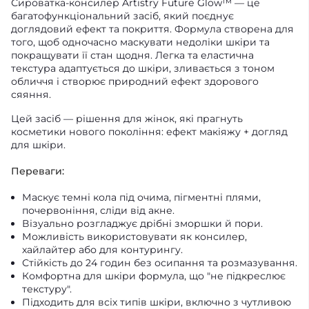
Сироватка-консилер Artistry Future Glow™ — це
багатофункціональний засіб, який поєднує
доглядовий ефект та покриття. Формула створена для
того, щоб одночасно маскувати недоліки шкіри та
покращувати її стан щодня. Легка та еластична
текстура адаптується до шкіри, зливається з тоном
обличчя і створює природний ефект здорового
сяяння.
Цей засіб — рішення для жінок, які прагнуть
косметики нового покоління: ефект макіяжу + догляд
для шкіри.
Переваги:
Маскує темні кола під очима, пігментні плями,
почервоніння, сліди від акне.
Візуально розгладжує дрібні зморшки й пори.
Можливість використовувати як консилер,
хайлайтер або для контурингу.
Стійкість до 24 годин без осипання та розмазування.
Комфортна для шкіри формула, що "не підкреслює
текстуру".
Підходить для всіх типів шкіри, включно з чутливою