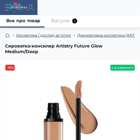
Все про товар
Відгуків
0
Косметика / догляд за тілом
Декоративна косметика (ARTIS
Сироватка-консилер Artistry Future Glow
Medium/Deep
-15%
є в наявності