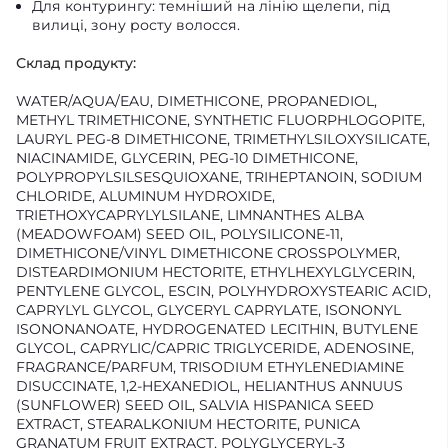
Для контурингу: темніший на лінію щелепи, під
вилиці, зону росту волосся.
Склад продукту:
WATER/AQUA/EAU, DIMETHICONE, PROPANEDIOL,
METHYL TRIMETHICONE, SYNTHETIC FLUORPHLOGOPITE,
LAURYL PEG-8 DIMETHICONE, TRIMETHYLSILOXYSILICATE,
NIACINAMIDE, GLYCERIN, PEG-10 DIMETHICONE,
POLYPROPYLSILSESQUIOXANE, TRIHEPTANOIN, SODIUM
CHLORIDE, ALUMINUM HYDROXIDE,
TRIETHOXYCAPRYLYLSILANE, LIMNANTHES ALBA
(MEADOWFOAM) SEED OIL, POLYSILICONE-11,
DIMETHICONE/VINYL DIMETHICONE CROSSPOLYMER,
DISTEARDIMONIUM HECTORITE, ETHYLHEXYLGLYCERIN,
PENTYLENE GLYCOL, ESCIN, POLYHYDROXYSTEARIC ACID,
CAPRYLYL GLYCOL, GLYCERYL CAPRYLATE, ISONONYL
ISONONANOATE, HYDROGENATED LECITHIN, BUTYLENE
GLYCOL, CAPRYLIC/CAPRIC TRIGLYCERIDE, ADENOSINE,
FRAGRANCE/PARFUM, TRISODIUM ETHYLENEDIAMINE
DISUCCINATE, 1,2-HEXANEDIOL, HELIANTHUS ANNUUS
(SUNFLOWER) SEED OIL, SALVIA HISPANICA SEED
EXTRACT, STEARALKONIUM HECTORITE, PUNICA
GRANATUM FRUIT EXTRACT, POLYGLYCERYL-3