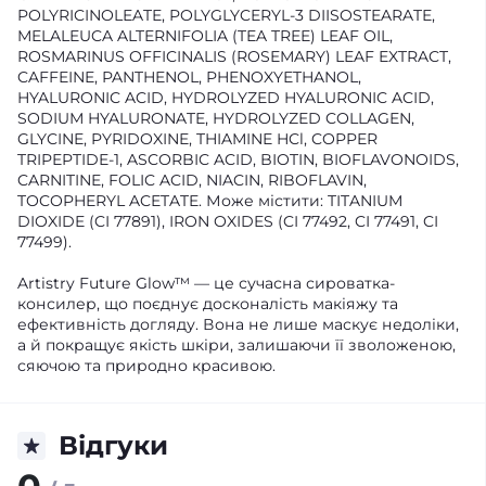
POLYRICINOLEATE, POLYGLYCERYL-3 DIISOSTEARATE,
MELALEUCA ALTERNIFOLIA (TEA TREE) LEAF OIL,
ROSMARINUS OFFICINALIS (ROSEMARY) LEAF EXTRACT,
CAFFEINE, PANTHENOL, PHENOXYETHANOL,
HYALURONIC ACID, HYDROLYZED HYALURONIC ACID,
SODIUM HYALURONATE, HYDROLYZED COLLAGEN,
GLYCINE, PYRIDOXINE, THIAMINE HCl, COPPER
TRIPEPTIDE-1, ASCORBIC ACID, BIOTIN, BIOFLAVONOIDS,
CARNITINE, FOLIC ACID, NIACIN, RIBOFLAVIN,
TOCOPHERYL ACETATE. Може містити: TITANIUM
DIOXIDE (CI 77891), IRON OXIDES (CI 77492, CI 77491, CI
77499).
Artistry Future Glow™ — це сучасна сироватка-
консилер, що поєднує досконалість макіяжу та
ефективність догляду. Вона не лише маскує недоліки,
а й покращує якість шкіри, залишаючи її зволоженою,
сяючою та природно красивою.
Відгуки