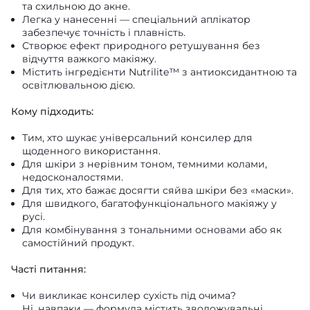
та схильною до акне.
Легка у нанесенні — спеціальний аплікатор
забезпечує точність і плавність.
Створює ефект природного ретушування без
відчуття важкого макіяжу.
Містить інгредієнти Nutrilite™ з антиоксидантною та
освітлювальною дією.
Кому підходить:
Тим, хто шукає універсальний консилер для
щоденного використання.
Для шкіри з нерівним тоном, темними колами,
недосконалостями.
Для тих, хто бажає досягти сяйва шкіри без «маски».
Для швидкого, багатофункціонального макіяжу у
русі.
Для комбінування з тональними основами або як
самостійний продукт.
Часті питання:
Чи викликає консилер сухість під очима?
Ні, навпаки — формула містить зволожувальні