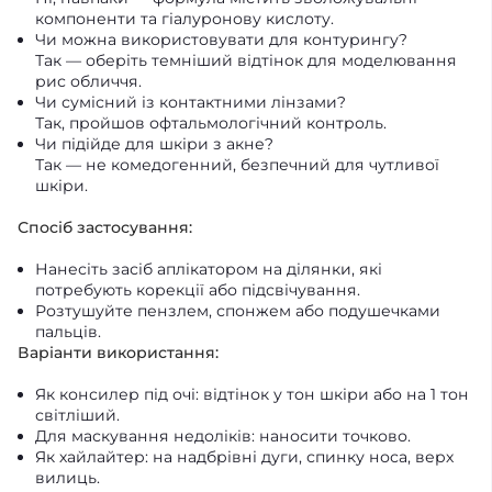
компоненти та гіалуронову кислоту.
Чи можна використовувати для контурингу?
Так — оберіть темніший відтінок для моделювання
рис обличчя.
Чи сумісний із контактними лінзами?
Так, пройшов офтальмологічний контроль.
Чи підійде для шкіри з акне?
Так — не комедогенний, безпечний для чутливої
шкіри.
Спосіб застосування:
Нанесіть засіб аплікатором на ділянки, які
потребують корекції або підсвічування.
Розтушуйте пензлем, спонжем або подушечками
пальців.
Варіанти використання:
Як консилер під очі: відтінок у тон шкіри або на 1 тон
світліший.
Для маскування недоліків: наносити точково.
Як хайлайтер: на надбрівні дуги, спинку носа, верх
вилиць.