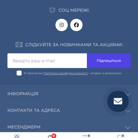
СОЦ МЕРЕЖІ:
СЛІДКУЙТЕ ЗА НОВИНКАМИ ТА АКЦІЯМИ:
Підпишіться
Я прочитав
Політика конфіденційності
і згоден з вимогами
ІНФОРМАЦІЯ
Про нас
КОНТАКТИ ТА АДРЕСА
Інформація про доставку та оплату
Обмін і повернення
info@saleway.org
МЕСЕНДЖЕРИ
Політика конфіденційності
Пн-Пт з 09:00 до 18:00
Контакти
0
0
0