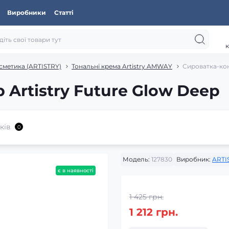
Виробники
Статті
к
сметика (ARTISTRY)
Тональні крема Artistry AMWAY
Сироватка-кон
Artistry Future Glow Deep
ків
0
Модель:
127830
Виробник:
ARTI
є в наявності
1 425 грн.
1 212 грн.