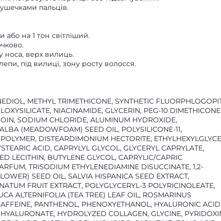
ушечками пальців.
и або на 1 тон світліший.
очково.
у носа, верх вилиць.
епи, під вилиці, зону росту волосся.
EDIOL, METHYL TRIMETHICONE, SYNTHETIC FLUORPHLOGOPIT
LOXYSILICATE, NIACINAMIDE, GLYCERIN, PEG-10 DIMETHICONE
OIN, SODIUM CHLORIDE, ALUMINUM HYDROXIDE,
ALBA (MEADOWFOAM) SEED OIL, POLYSILICONE-11,
POLYMER, DISTEARDIMONIUM HECTORITE, ETHYLHEXYLGLYCE
STEARIC ACID, CAPRYLYL GLYCOL, GLYCERYL CAPRYLATE,
 LECITHIN, BUTYLENE GLYCOL, CAPRYLIC/CAPRIC
ARFUM, TRISODIUM ETHYLENEDIAMINE DISUCCINATE, 1,2-
OWER) SEED OIL, SALVIA HISPANICA SEED EXTRACT,
ATUM FRUIT EXTRACT, POLYGLYCERYL-3 POLYRICINOLEATE,
CA ALTERNIFOLIA (TEA TREE) LEAF OIL, ROSMARINUS
 CAFFEINE, PANTHENOL, PHENOXYETHANOL, HYALURONIC ACID
HYALURONATE, HYDROLYZED COLLAGEN, GLYCINE, PYRIDOXI