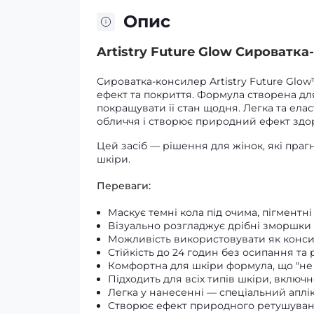
Опис
Artistry Future Glow Сироватк
Сироватка-консилер Artistry Future Glo
ефект та покриття. Формула створена дл
покращувати її стан щодня. Легка та ела
обличчя і створює природний ефект здо
Цей засіб — рішення для жінок, які праг
шкіри.
Переваги:
Маскує темні кола під очима, пігментні
Візуально розгладжує дрібні зморшки 
Можливість використовувати як консил
Стійкість до 24 годин без осипання та
Комфортна для шкіри формула, що "не 
Підходить для всіх типів шкіри, включ
Легка у нанесенні — спеціальний апліка
Створює ефект природного ретушуванн