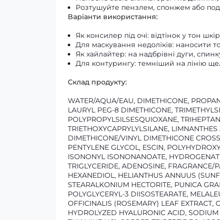
Розтушуйте пензлем, спонжем або под
Варіанти використання:
Як консилер під очі: відтінок у тон шкір
Для маскування недоліків: наносити т
Як хайлайтер: на надбрівні дуги, спинк
Для контурингу: темніший на лінію щел
Склад продукту:
WATER/AQUA/EAU, DIMETHICONE, PROPAN
LAURYL PEG-8 DIMETHICONE, TRIMETHYLSI
POLYPROPYLSILSESQUIOXANE, TRIHEPTAN
TRIETHOXYCAPRYLYLSILANE, LIMNANTHES 
DIMETHICONE/VINYL DIMETHICONE CROSS
PENTYLENE GLYCOL, ESCIN, POLYHYDROXY
ISONONYL ISONONANOATE, HYDROGENATED
TRIGLYCERIDE, ADENOSINE, FRAGRANCE/P
HEXANEDIOL, HELIANTHUS ANNUUS (SUNFL
STEARALKONIUM HECTORITE, PUNICA GRAN
POLYGLYCERYL-3 DIISOSTEARATE, MELALEU
OFFICINALIS (ROSEMARY) LEAF EXTRACT,
HYDROLYZED HYALURONIC ACID, SODIUM 