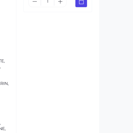
E,
,
RIN,
,
NE,