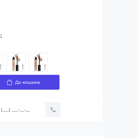
:
До кошика