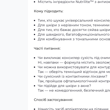
Містить інгредієнти Nutrilite™ з анти
Кому підходить:
Тим, хто шукає універсальний консил
Для шкіри з нерівним тоном, темними
Для тих, хто бажає досягти сяйва шкіри
Для швидкого, багатофункціонального м
Для комбінування з тональними основ
Часті питання:
Чи викликає консилер сухість під очим
Ні, навпаки — формула містить зволож
Чи можна використовувати для конту
Так — оберіть темніший відтінок для 
Чи сумісний із контактними лінзами?
Так, пройшов офтальмологічний контр
Чи підійде для шкіри з акне?
Так — не комедогенний, безпечний для
Спосіб застосування:
Нанесіть засіб аплікатором на ділянки,