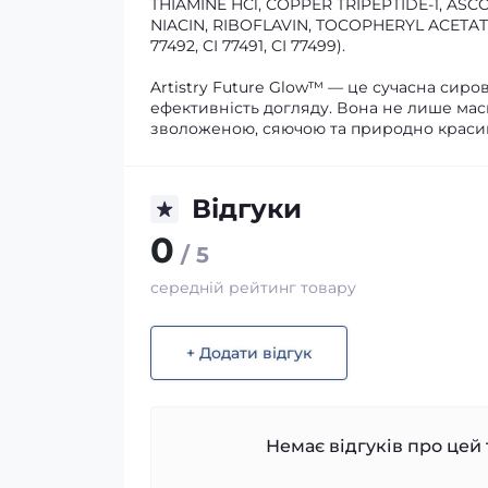
THIAMINE HCl, COPPER TRIPEPTIDE-1, ASCO
NIACIN, RIBOFLAVIN, TOCOPHERYL ACETATE.
77492, CI 77491, CI 77499).
Artistry Future Glow™ — це сучасна сиро
ефективність догляду. Вона не лише маск
зволоженою, сяючою та природно краси
Відгуки
0
/ 5
середній рейтинг товару
+ Додати відгук
Немає відгуків про цей 