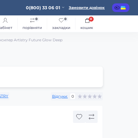
0(800) 33 06 01
Замовити дзвінок
0
0
0
абінет
порівняти
закладки
кошик
силер Artistry Future Glow Deep
STRY
Відгуки:
0