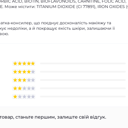
RBIC ACID, BIOTIN, BIOFLAVONOIDS, CARNITINE, FOLIC ACID,
 Може містити: TITANIUM DIOXIDE (CI 77891), IRON OXIDES (
ватка-консилер, що поєднує досконалість макіяжу та
ує недоліки, а й покращує якість шкіри, залишаючи її
вою.
товар, станьте першим, залиште свій відгук.