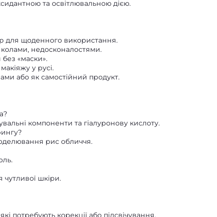
оксидантною та освітлювальною дією.
ер для щоденного використання.
 колами, недосконалостями.
 без «маски».
акіяжу у русі.
ами або як самостійний продукт.
а?
увальні компоненти та гіалуронову кислоту.
рингу?
моделювання рис обличчя.
оль.
 чутливої шкіри.
 які потребують корекції або підсвічування.