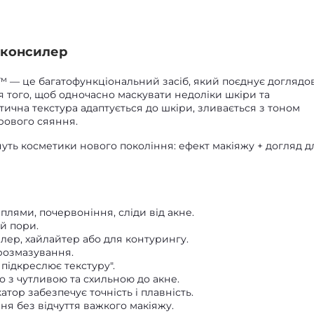
а-консилер
w™ — це багатофункціональний засіб, який поєднує доглядо
я того, щоб одночасно маскувати недоліки шкіри та
стична текстура адаптується до шкіри, зливається з тоном
рового сяяння.
нуть косметики нового покоління: ефект макіяжу + догляд д
 плями, почервоніння, сліди від акне.
й пори.
ер, хайлайтер або для контурингу.
 розмазування.
підкреслює текстуру".
но з чутливою та схильною до акне.
тор забезпечує точність і плавність.
я без відчуття важкого макіяжу.