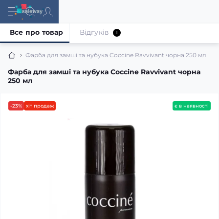
Все про товар
Відгуків
1
Фарба для замші та нубука Coccine Ravvivant чорна 250 мл
Фарба для замші та нубука Coccine Ravvivant чорна
250 мл
-23%
хіт продаж
є в наявності