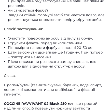
При правильному застосуванні не залишає плям чи
розводів.
Чи стирається фарба?
Завдяки стійкій формулі засіб тримається довго, але
рекомендується оновлювати колір у міру потреби.
Спосіб застосування:
Очистити поверхню виробу від пилу та бруду.
Струсити флакон перед використанням.
Рівномірно нанести фарбу з відстані 20–30 см.
Дати висохнути щонайменше 1 годину. При потребі
– повторити нанесення.
Після висихання розчесати замшу спеціальною
щіткою для відновлення структури ворсу.
Склад:
Пропан/бутан (газ-витискувач), барвник, вода, спирт,
допоміжні компоненти для стабілізації та фіксації
пігменту.
COCCINE RAVVIVANT 02 Black 250 мл
– це простий і
надійний спосіб повернути чорному взуттю та