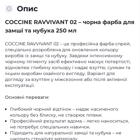
Опис
COCCINE RAVVIVANT 02 – чорна фарба для
замші та нубука 250 мл
COCCINE RAVVIVANT 02 – це професійна фарба-спрей,
спеціально розроблена для оновлення кольору
виробів із замші та нубуку. Завдяки інтенсивному
чорному пігменту засіб ефективно маскує потертості,
відновлює глибину кольору і надає взуттю, сумкам та
іншим виробам охайного вигляду. Варіант для
догляду за взуттям у міжсезоння або після активної
експлуатації.
Основні переваги:
Глибокий чорний відтінок – надає насиченого
кольору без блиску, не створює плівки.
Професійний результат вдома – легко наноситься,
не потребує спеціальних навичок.
Підходить для натуральної замші та нубука – не
шкодить структурі матеріалу.