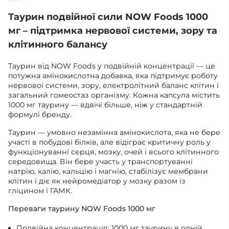
Таурин подвійної сили NOW Foods 1000
мг – підтримка нервової системи, зору та
клітинного балансу
Таурин від NOW Foods у подвійній концентрації — це
потужна амінокислотна добавка, яка підтримує роботу
нервової системи, зору, електролітний баланс клітин і
загальний гомеостаз організму. Кожна капсула містить
1000 мг таурину — вдвічі більше, ніж у стандартній
формулі бренду.
Таурин — умовно незамінна амінокислота, яка не бере
участі в побудові білків, але відіграє критичну роль у
функціонуванні серця, мозку, очей і всього клітинного
середовища. Він бере участь у транспортуванні
натрію, калію, кальцію і магнію, стабілізує мембрани
клітин і діє як нейромедіатор у мозку разом із
гліцином і ГАМК.
Переваги таурину NOW Foods 1000 мг
Подвійна концентрація: 1000 мг таурину в одній