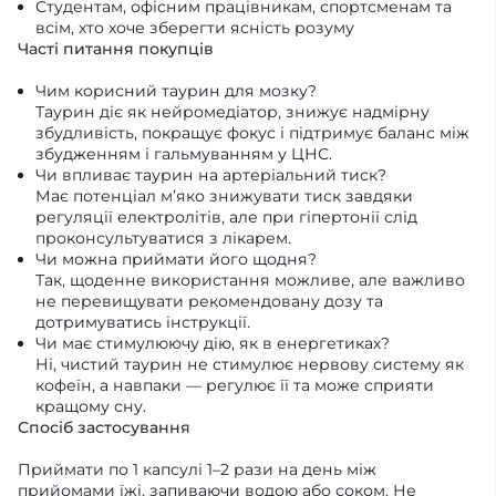
Студентам, офісним працівникам, спортсменам та
всім, хто хоче зберегти ясність розуму
Часті питання покупців
Чим корисний таурин для мозку?
Таурин діє як нейромедіатор, знижує надмірну
збудливість, покращує фокус і підтримує баланс між
збудженням і гальмуванням у ЦНС.
Чи впливає таурин на артеріальний тиск?
Має потенціал мʼяко знижувати тиск завдяки
регуляції електролітів, але при гіпертонії слід
проконсультуватися з лікарем.
Чи можна приймати його щодня?
Так, щоденне використання можливе, але важливо
не перевищувати рекомендовану дозу та
дотримуватись інструкції.
Чи має стимулюючу дію, як в енергетиках?
Ні, чистий таурин не стимулює нервову систему як
кофеїн, а навпаки — регулює її та може сприяти
кращому сну.
Спосіб застосування
Приймати по 1 капсулі 1–2 рази на день між
прийомами їжі, запиваючи водою або соком. Не