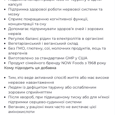
капсулі
Підтримка здорової роботи нервової системи та
мозку
Сприяє покращенню когнітивної функції,
концентрації та сну
Допомагає підтримувати здоровʼя очей і зорових
нервів
Регулює баланс рідин та електролітів в організмі
Вегетаріанський і веганський склад
Без ГМО, глютену, сої, молочних продуктів, яєць та
алергенів
Виготовлено за стандартами GMP у США
Продукт сімейного бренду NOW Foods з 1968 року
Кому підходить ця добавка
Тим, хто веде активний спосіб життя або має високе
нервове навантаження
Людям із дефіцитом таурину або ослабленим
зоровим сприйняттям
Після хвороб, при підвищеному тиску або для мʼякої
підтримки серцево-судинної системи
Веганам, у раціоні яких часто не вистачає цієї
амінокислоти