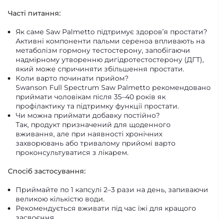
Часті питання:
Як саме Saw Palmetto підтримує здоров’я простати?
Активні компоненти пальми сереноа впливають на
метаболізм гормону тестостерону, запобігаючи
надмірному утворенню дигідротестостерону (ДГТ),
який може спричиняти збільшення простати.
Коли варто починати прийом?
Swanson Full Spectrum Saw Palmetto рекомендовано
приймати чоловікам після 35–40 років як
профілактику та підтримку функції простати.
Чи можна приймати добавку постійно?
Так, продукт призначений для щоденного
вживання, але при наявності хронічних
захворювань або тривалому прийомі варто
проконсультуватися з лікарем.
Спосіб застосування:
Приймайте по 1 капсулі 2–3 рази на день, запиваючи
великою кількістю води.
Рекомендується вживати під час їжі для кращого
засвоєння.