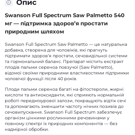
Опис
Swanson Full Spectrum Saw Palmetto 540
мг — підтримка здоров’я простати
природним шляхом
Swanson Full Spectrum Saw Palmetto — це натуральна
добавка, створена для чоловіків, які прагнуть
підтримати здоров’я простати, сечовидільної системи
та гормональний баланс. Препарат містить екстракт
плодів пальми сереноа повзучої (Saw Palmetto),
відомої своїми природними властивостями підтримки
чоловічої функції після 40 років.
Плоди пальми сереноа багаті на фітостероли, жирні
кислоти та антиоксиданти, які сприяють нормальній
роботі передміхурової залози, покращують відтік сечі
та допомагають зменшити частоту нічних позивів до
сечовипускання. Swanson Full Spectrum забезпечує
організм цінними рослинними речовинами у
повному спектрі їх природних компонентів — без
надмірної обробки.