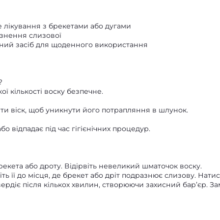
е лікування з брекетами або дугами
азнення слизової
нний засіб для щоденного використання
?
ї кількості воску безпечне.
ти віск, щоб уникнути його потрапляння в шлунок.
о відпадає під час гігієнічних процедур.
екета або дроту. Відірвіть невеликий шматочок воску.
ь її до місця, де брекет або дріт подразнює слизову. Натис
твердіє після кількох хвилин, створюючи захисний бар’єр. За