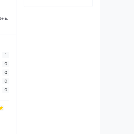
ень.
1
0
0
0
0