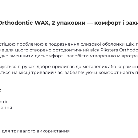
rthodontic WAX, 2 упаковки — комфорт і зах
стішою проблемою є подразнення слизової оболонки щік, 
е для цього створено ортодонтичний віск Piksters Orthodo
дко зменшити дискомфорт і запобігти утворенню мікротра
мується в руках, добре прилипає до металевих або кераміч
ться на місці тривалий час, забезпечуючи комфорт навіть 
:
отів
нення
и для тривалого використання