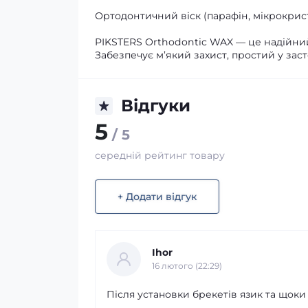
Ортодонтичний віск (парафін, мікрокрист
PIKSTERS Orthodontic WAX — це надійни
Забезпечує м’який захист, простий у за
Відгуки
5
/ 5
середній рейтинг товару
+ Додати відгук
Ihor
16 лютого (22:29)
Після установки брекетів язик та щоки