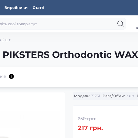
Виробники
Статті
к
 2 шт
 PIKSTERS Orthodontic WAX
ків
1
Модель:
31731
Вага/Об’єм:
2 шт
250 грн.
217 грн.