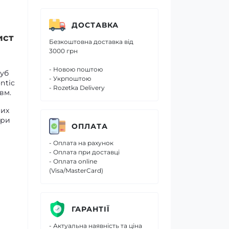
ДОСТАВКА
ист
Безкоштовна доставка від
3000 грн
- Новою поштою
губ
- Укрпоштою
ntic
- Rozetka Delivery
вм.
них
при
ОПЛАТА
- Оплата на рахунок
- Оплата при доставці
- Оплата online
(Visa/MasterCard)
ГАРАНТІЇ
- Актуальна наявність та ціна