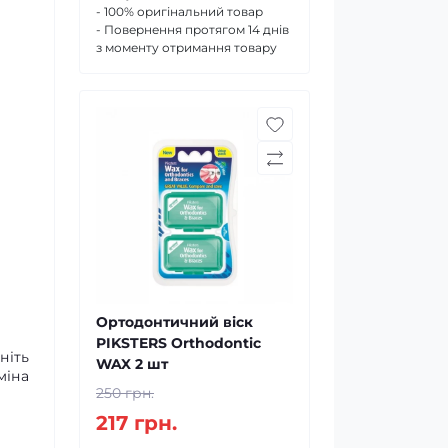
- 100% оригінальний товар
- Повернення протягом 14 днів
з моменту отримання товару
Ортодонтичний віск
PIKSTERS Orthodontic
ніть
WAX 2 шт
міна
250 грн.
217 грн.