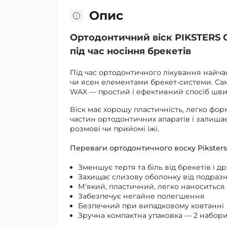
Опис
Ортодонтичний віск PIKSTERS O
під час носіння брекетів
Під час ортодонтичного лікування найча
чи ясен елементами брекет-системи. Сам
WAX — простий і ефективний спосіб шви
Віск має хорошу пластичність, легко фор
частин ортодонтичних апаратів і залишає
розмові чи прийомі їжі.
Переваги ортодонтичного воску Piksters
Зменшує тертя та біль від брекетів і др
Захищає слизову оболонку від подраз
М’який, пластичний, легко наноситься
Забезпечує негайне полегшення
Безпечний при випадковому ковтанні
Зручна компактна упаковка — 2 набор