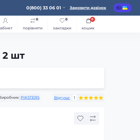
0(800) 33 06 01
Замовити дзвінок
0
0
0
абінет
порівняти
закладки
кошик
 2 шт
Виробник:
PIKSTERS
Відгуки:
1