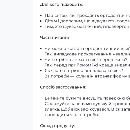
Для кого підходить:
Пацієнтам, які проходять ортодонтичн
Дітям і дорослим, що відчувають подр
Тим, хто шукає безпечний, гіпоалерге
Часті питання:
Чи можна ковтати ортодонтичний віск
Так, випадкове проковтування невелико
Чи потрібно знімати віск перед їжею?
Так, перед прийомом їжі краще видали
Як часто потрібно оновлювати віск?
За потреби — коли він втрачає форму аб
Спосіб застосування:
Вимийте руки та висушіть поверхню бр
Сформуйте пальцями кульку й прикріпіт
злегка, щоб віск зафіксувався. Віск за
проводиться за потреби.
Склад продукту: