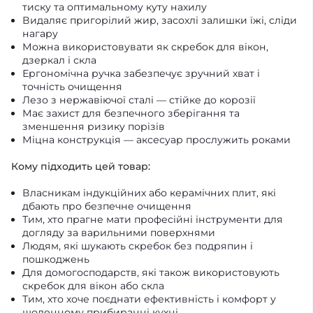
тиску та оптимальному куту нахилу
Видаляє пригорілий жир, засохлі залишки їжі, сліди
нагару
Можна використовувати як скребок для вікон,
дзеркал і скла
Ергономічна ручка забезпечує зручний хват і
точність очищення
Лезо з нержавіючої сталі — стійке до корозії
Має захист для безпечного зберігання та
зменшення ризику порізів
Міцна конструкція — аксесуар прослужить роками
Кому підходить цей товар:
Власникам індукційних або керамічних плит, які
дбають про безпечне очищення
Тим, хто прагне мати професійні інструменти для
догляду за варильними поверхнями
Людям, які шукають скребок без подряпин і
пошкоджень
Для домогосподарств, які також використовують
скребок для вікон або скла
Тим, хто хоче поєднати ефективність і комфорт у
щоденному прибиранні кухні