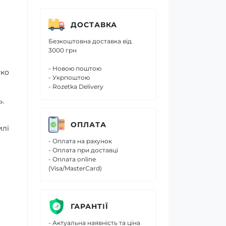
ДОСТАВКА
Безкоштовна доставка від
3000 грн
- Новою поштою
гко
- Укрпоштою
- Rozetka Delivery
ь.
ОПЛАТА
илі
- Оплата на рахунок
- Оплата при доставці
- Оплата online
(Visa/MasterCard)
ГАРАНТІЇ
- Актуальна наявність та ціна