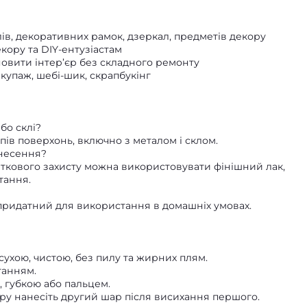
ів, декоративних рамок, дзеркал, предметів декору
ору та DIY-ентузіастам
новити інтер’єр без складного ремонту
купаж, шебі-шик, скрапбукінг
бо склі?
ипів поверхонь, включно з металом і склом.
анесення?
даткового захисту можна використовувати фінішний лак,
тання.
придатний для використання в домашніх умовах.
сухою, чистою, без пилу та жирних плям.
танням.
 губкою або пальцем.
ру нанесіть другий шар після висихання першого.