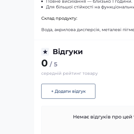
Повне висихання — близько 1 години.
Для більшої стійкості на функціональ
Склад продукту:
Вода, акрилова дисперсія, металеві пігм
Відгуки
0
/ 5
середній рейтинг товару
+ Додати відгук
Немає відгуків про цей 