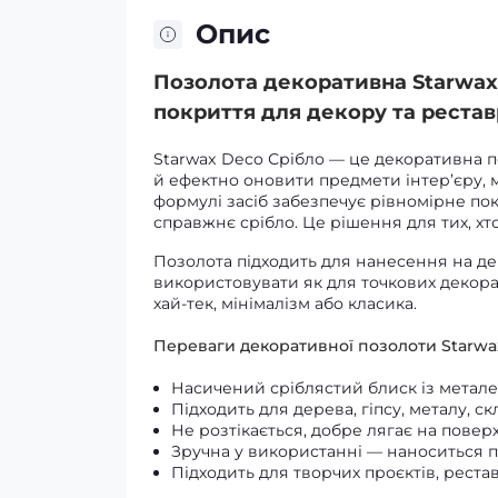
Опис
Позолота декоративна Starwax
покриття для декору та рестав
Starwax Deco Срібло — це декоративна п
й ефектно оновити предмети інтер’єру, м
формулі засіб забезпечує рівномірне по
справжнє срібло. Це рішення для тих, хт
Позолота підходить для нанесення на дерев
використовувати як для точкових декорат
хай-тек, мінімалізм або класика.
Переваги декоративної позолоти Starwa
Насичений сріблястий блиск із метал
Підходить для дерева, гіпсу, металу, ск
Не розтікається, добре лягає на поверх
Зручна у використанні — наноситься 
Підходить для творчих проєктів, рестав