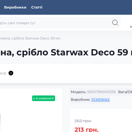
Виробники
Статті
к
ивна, срібло Starwax Deco 59 мл
а, срібло Starwax Deco 59
ків
0
Модель:
5900789000336
Вага/Об
є в наявності
Виробник:
STARWAX
262 грн.
213 грн.