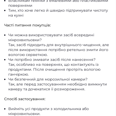
Власникам техніки з емалевими або пластиковими
поверхнями
Тим, хто хоче легко й швидко підтримувати чистоту
на кухні
Часті питання покупців:
Чи можна використовувати засіб всередині
мікрохвильовки?
Так, засіб підходить для внутрішнього чищення, але
після використання потрібно ретельно змити його
вологою серветкою.
Чи потрібно змивати засіб після нанесення?
Так, особливо на поверхнях, що контактують із
продуктами. Після очищення протріть вологою
ганчіркою.
Чи безпечний для морозильної камери?
Так, але перед застосуванням необхідно вимкнути
камеру та дочекатися її розмороження.
Спосіб застосування:
Вийміть усі продукти з холодильника або
мікрохвильовки.