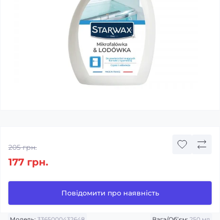
205 грн.
177 грн.
Повідомити про наявність
Модель:
3365000432648
Вага/Об’єм:
250 мл