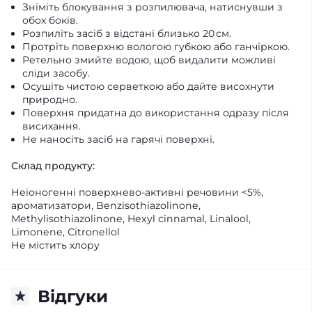
Зніміть блокування з розпилювача, натиснувши з
обох боків.
Розпиліть засіб з відстані близько 20 см.
Протріть поверхню вологою губкою або ганчіркою.
Ретельно змийте водою, щоб видалити можливі
сліди засобу.
Осушіть чистою серветкою або дайте висохнути
природно.
Поверхня придатна до використання одразу після
висихання.
Не наносіть засіб на гарячі поверхні.
Склад продукту:
Неіоногенні поверхнево-активні речовини <5%,
ароматизатори, Benzisothiazolinone,
Methylisothiazolinone, Hexyl cinnamal, Linalool,
Limonene, Citronellol
Не містить хлору
Відгуки