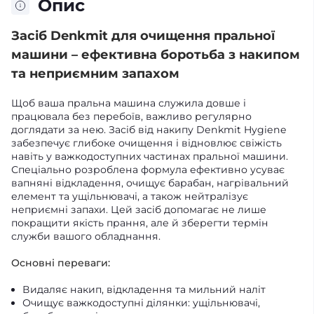
Опис
Засіб Denkmit для очищення пральної
машини – ефективна боротьба з накипом
та неприємним запахом
Щоб ваша пральна машина служила довше і
працювала без перебоїв, важливо регулярно
доглядати за нею. Засіб від накипу Denkmit Hygiene
забезпечує глибоке очищення і відновлює свіжість
навіть у важкодоступних частинах пральної машини.
Спеціально розроблена формула ефективно усуває
вапняні відкладення, очищує барабан, нагрівальний
елемент та ущільнювачі, а також нейтралізує
неприємні запахи. Цей засіб допомагає не лише
покращити якість прання, але й зберегти термін
служби вашого обладнання.
Основні переваги:
Видаляє накип, відкладення та мильний наліт
Очищує важкодоступні ділянки: ущільнювачі,