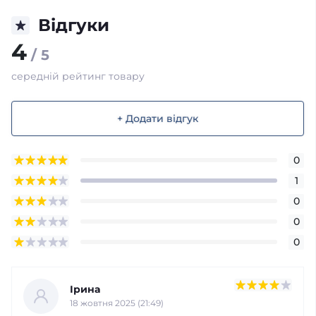
Відгуки
4
/ 5
середній рейтинг товару
+ Додати відгук
0
1
0
0
0
Ірина
18 жовтня 2025 (21:49)