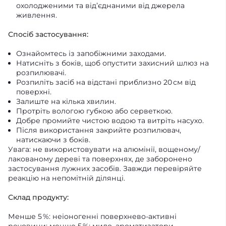
охолодженими та від’єднаними від джерела
живлення.
Спосіб застосування:
Ознайомтесь із запобіжними заходами.
Натисніть з боків, щоб опустити захисний шлюз на
розпилювачі.
Розпиліть засіб на відстані приблизно 20 см від
поверхні.
Залиште на кілька хвилин.
Протріть вологою губкою або серветкою.
Добре промийте чистою водою та витріть насухо.
Після використання закрийте розпилювач,
натискаючи з боків.
Увага: не використовувати на алюмінії, вощеному/
лакованому дереві та поверхнях, де заборонено
застосування лужних засобів. Завжди перевіряйте
реакцію на непомітній ділянці.
Склад продукту:
Менше 5 %: неіоногенні поверхнево‑активні
речовини; менше 5 %: мило, ароматизатори.