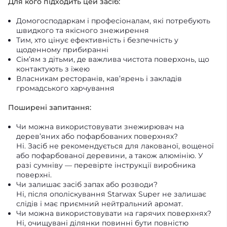
Для кого підходить цей засіб:
Домогосподаркам і професіоналам, які потребують
швидкого та якісного знежирення
Тим, хто цінує ефективність і безпечність у
щоденному прибиранні
Сім’ям з дітьми, де важлива чистота поверхонь, що
контактують з їжею
Власникам ресторанів, кав’ярень і закладів
громадського харчування
Поширені запитання:
Чи можна використовувати знежирювач на
дерев’яних або пофарбованих поверхнях?
Ні. Засіб не рекомендується для лакованої, вощеної
або пофарбованої деревини, а також алюмінію. У
разі сумніву — перевірте інструкції виробника
поверхні.
Чи залишає засіб запах або розводи?
Ні, після ополіскування Starwax Super не залишає
слідів і має приємний нейтральний аромат.
Чи можна використовувати на гарячих поверхнях?
Ні, очищувані ділянки повинні бути повністю