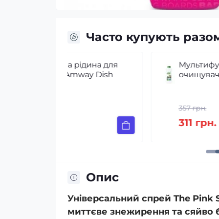
Часто купують разо
дина для
Мультифункціональний
ay Dish
очищувач Amway L.O.C. 1 л
357 грн.
311 грн.
Опис
Універсальний спрей The Pink St
миттєве знежирення та сяйво бу