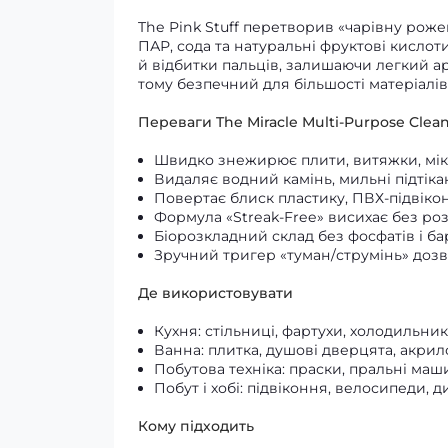
The Pink Stuff перетворив «чарівну рож
ПАР, сода та натуральні фруктові кисло
й відбитки пальців, залишаючи легкий аро
тому безпечний для більшості матеріалі
Переваги The Miracle Multi‑Purpose Clea
Швидко знежирює плити, витяжки, мі
Видаляє водний камінь, мильні підтікан
Повертає блиск пластику, ПВХ‑підвікон
Формула «Streak‑Free» висихає без роз
Біорозкладний склад без фосфатів і б
Зручний тригер «туман/струмінь» доз
Де використовувати
Кухня: стільниці, фартухи, холодильник
Ванна: плитка, душові дверцята, акрил
Побутова техніка: праски, пральні маш
Побут і хобі: підвіконня, велосипеди, 
Кому підходить