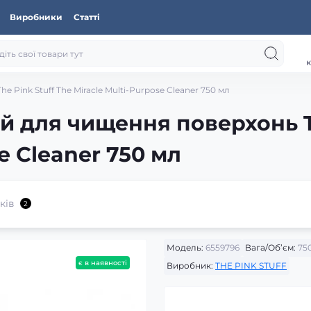
Виробники
Статті
к
 Pink Stuff The Miracle Multi-Purpose Cleaner 750 мл
й для чищення поверхонь Th
e Cleaner 750 мл
ків
2
Модель:
6559796
Вага/Об’єм:
75
є в наявності
Виробник:
THE PINK STUFF