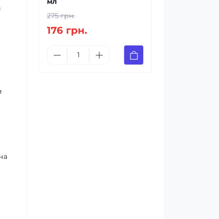
мл
в
275 грн.
176 грн.
и
на