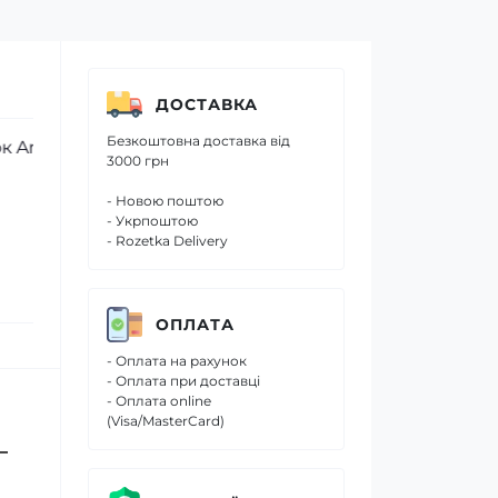
ДОСТАВКА
Безкоштовна доставка від
Гель для чищення унітазу Pink
Мийний кух
3000 грн
Stuff 750 мл
Amway L.O.C
- Новою поштою
- Укрпоштою
- Rozetka Delivery
215 грн.
275 грн.
160 грн.
239 грн.
ОПЛАТА
- Оплата на рахунок
- Оплата при доставці
- Оплата online
(Visa/MasterCard)
—