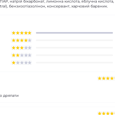
і ПАР, натрій бікарбонат, лимонна кислота, яблучна кислота,
tral), бензизотіазолінон, консервант, харчовий барвник.
но дряпати