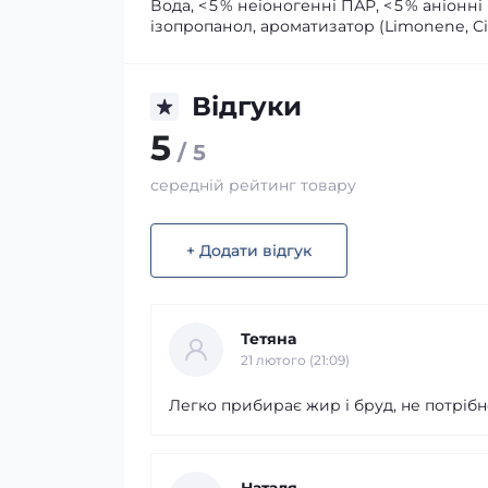
Вода, < 5 % неіоногенні ПАР, < 5 % аніонн
ізопропанол, ароматизатор (Limonene, Ci
Відгуки
5
/ 5
середній рейтинг товару
+ Додати відгук
Тетяна
21 лютого (21:09)
Легко прибирає жир і бруд, не потріб