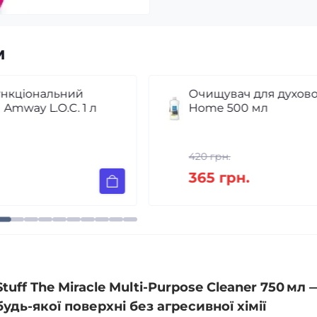
м
Очищувач для духовок Amway
Home 500 мл
420 грн.
365 грн.
uff The Miracle Multi‑Purpose Cleaner 750 мл 
дь‑якої поверхні без агресивної хімії