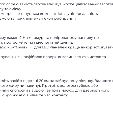
го спрею замість “арсеналу” вузькоспеціалізованих засобі
у та аміаку
ерів, де цінується компактність і універсальність
темою та прихильникам еко‑прибирання
му камені? На мармурі та полірованому вапняку не
; протестуйте на малопомітній ділянці.
 або ноутбуків? Ні, для LED‑панелей краще використовуват
олірування мікрофіброю поверхня залишається чистою та
іть засіб з відстані 20 см на забруднену ділянку. Залиште 
ійкого жиру чи накипу). Протріть вологою губкою або
ням сполосніть водою і витріть насухо для дзеркального
 обробку або збільште час контакту.