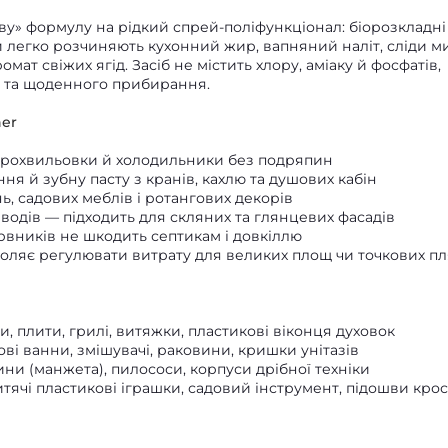
еву» формулу на рідкий спрей‑поліфункціонал: біорозкладні
ти легко розчиняють кухонний жир, вапняний наліт, сліди м
мат свіжих ягід. Засіб не містить хлору, аміаку й фосфатів,
в та щоденного прибирання.
ner
крохвильовки й холодильники без подряпин
ня й зубну пасту з кранів, кахлю та душових кабін
ь, садових меблів і ротангових декорів
водів — підходить для скляних та глянцевих фасадів
арвників не шкодить септикам і довкіллю
воляє регулювати витрату для великих площ чи точкових п
и, плити, грилі, витяжки, пластикові віконця духовок
ові ванни, змішувачі, раковини, кришки унітазів
ини (манжета), пилососи, корпуси дрібної техніки
дитячі пластикові іграшки, садовий інструмент, підошви крос