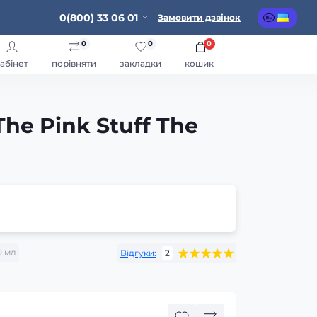
0(800) 33 06 01
Замовити дзвінок
0
0
0
абінет
порівняти
закладки
кошик
e Pink Stuff The
0 мл
Відгуки:
2