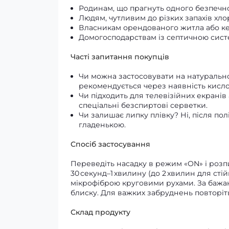
Родинам, що прагнуть одного безпечно
Людям, чутливим до різких запахів хлор
Власникам орендованого житла або кемп
Домогосподарствам із септичною сис
Часті запитання покупців
Чи можна застосовувати на натурально
рекомендується через наявність кислот
Чи підходить для телевізійних екранів
спеціальні безспиртові серветки.
Чи залишає липку плівку? Ні, після п
гладенькою.
Спосіб застосування
Переведіть насадку в режим «ON» і розпил
30 секунд–1 хвилину (до 2 хвилин для ст
мікрофіброю круговими рухами. За бажан
блиску. Для важких забруднень повторіть
Склад продукту