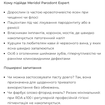
Кому підійде Meridol Parodont Expert
Дорослим із частою кровоточивістю ясен при
чищенні чи флосі
Пацієнтам під час лікування пародонтиту або в
ремісії
Власникам імплантів, коронок, мостів, де швидко
накопичується патогенний наліт
Курцям та любителям кави й червоного вина, у яких
ясна швидко запалюються
Осіб з оголеними шийками зубів, гіперчутливістю чи
ранніми клиновидними дефектами
Поширені запитання
Чи можна застосовувати пасту довго? Так, вона
призначена для щоденного тривалого
використання без обмежень.
Чи фарбує олово-фторид емаль? Ризик мінімальний:
при RDA ≤ 100 і регулярній професійній гігієні
пігментація не накопичується.