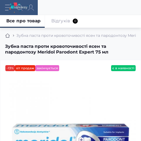
Все про товар
Відгуків
0
Зубна паста проти кровоточивості ясен та пародонтозу Meridol
Зубна паста проти кровоточивості ясен та
пародонтозу Meridol Parodont Expert 75 мл
-13%
хіт продаж
закінчується
є в наявності