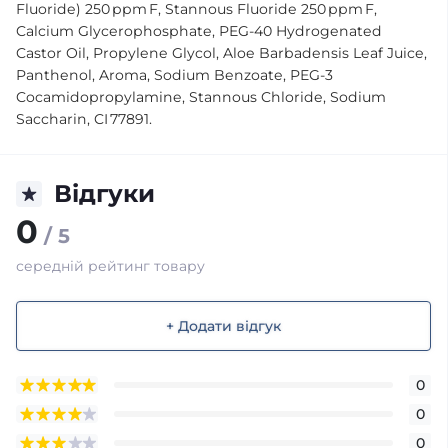
Fluoride) 250 ppm F, Stannous Fluoride 250 ppm F,
Calcium Glycerophosphate, PEG‑40 Hydrogenated
Castor Oil, Propylene Glycol, Aloe Barbadensis Leaf Juice,
Panthenol, Aroma, Sodium Benzoate, PEG‑3
Cocamidopropylamine, Stannous Chloride, Sodium
Saccharin, CI 77891.
Відгуки
0
/ 5
середній рейтинг товару
+ Додати відгук
0
0
0