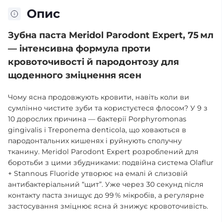
Опис
Зубна паста Meridol Parodont Expert, 75 мл
— інтенсивна формула проти
кровоточивості й пародонтозу для
щоденного зміцнення ясен
Чому ясна продовжують кровити, навіть коли ви
сумлінно чистите зуби та користуєтеся флосом? У 9 з
10 дорослих причина — бактерії Porphyromonas
gingivalis і Treponema denticola, що ховаються в
пародонтальних кишенях і руйнують сполучну
тканину. Meridol Parodont Expert розроблений для
боротьби з цими збудниками: подвійна система Olaflur
+ Stannous Fluoride утворює на емалі й слизовій
антибактеріальний “щит”. Уже через 30 секунд після
контакту паста знищує до 99 % мікробів, а регулярне
застосування зміцнює ясна й знижує кровоточивість.