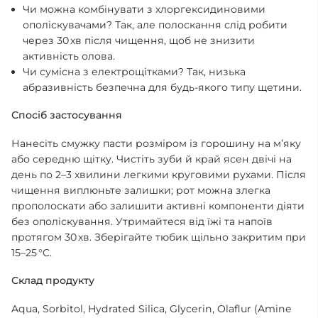
Чи можна комбінувати з хлоргексидиновими
ополіскувачами? Так, але полоскання слід робити
через 30 хв після чищення, щоб не знизити
активність олова.
Чи сумісна з електрощітками? Так, низька
абразивність безпечна для будь‑якого типу щетини.
Спосіб застосування
Нанесіть смужку пасти розміром із горошину на м’яку
або середню щітку. Чистіть зуби й край ясен двічі на
день по 2–3 хвилини легкими круговими рухами. Після
чищення виплюньте залишки; рот можна злегка
прополоскати або залишити активні компоненти діяти
без ополіскування. Утримайтеся від їжі та напоїв
протягом 30 хв. Зберігайте тюбик щільно закритим при
15–25 °C.
Склад продукту
Aqua, Sorbitol, Hydrated Silica, Glycerin, Olaflur (Amine