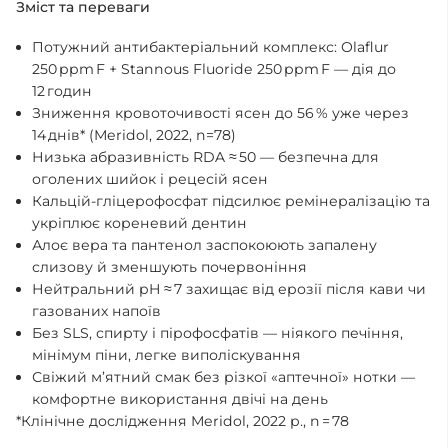
Зміст та переваги
Потужний антибактеріальний комплекс: Olaflur
250 ppm F + Stannous Fluoride 250 ppm F — дія до
12 годин
Зниження кровоточивості ясен до 56 % уже через
14 днів* (Meridol, 2022, n=78)
Низька абразивність RDA ≈ 50 — безпечна для
оголених шийок і рецесій ясен
Кальцій‑гліцерофосфат підсилює ремінералізацію та
укріплює кореневий дентин
Алоє вера та пантенол заспокоюють запалену
слизову й зменшують почервоніння
Нейтральний pH ≈ 7 захищає від ерозії після кави чи
газованих напоїв
Без SLS, спирту і пірофосфатів — ніякого печіння,
мінімум піни, легке виполіскування
Свіжий м’ятний смак без різкої «аптечної» нотки —
комфортне використання двічі на день
*Клінічне дослідження Meridol, 2022 р., n = 78