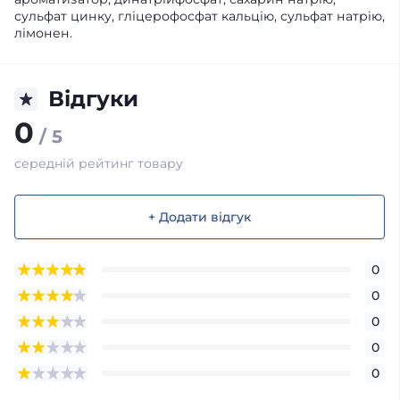
сульфат цинку, гліцерофосфат кальцію, сульфат натрію,
лімонен.
Відгуки
0
/ 5
середній рейтинг товару
+ Додати відгук
0
0
0
0
0