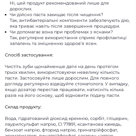
Ні, цей продукт рекомендований лише для
дорослих.
Чи дійсно паста захищає після чищення?
Так, антибактеріальні компоненти забезпечують дію,
яка триває навіть після завершення процедури.
Чи допомагає вона при проблемах з яснами?
Так, регулярне використання сприяє профілактиці
запалень та зміцненню здоров’я ясен.
Спосіб застосування:
Чистіть зуби щонайменше двічі на день протягом
трьох хвилин, використовуючи невелику кількість
пасти. Застосовуйте лише дорослим. Для повного
догляду регулярно відвідуйте стоматолога. У випадку,
якщо дозатор перестав працювати, натисніть кілька
разів на його основу, щоб відновити подачу пасти.
Склад продукту:
Вода, гідратований діоксид кремнію, сорбіт, гліцерин,
лаурилсульфат натрію, CI 77891, ксантанова камедь,
бензоат натрію, фторид натрію, тринатрійфосфат,
ароматизатор, динатрійфосфат, сахарин натрію,