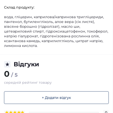
Склад продукту:
вода, гліцерин, каприлова/капринова тригліцериди,
пантенол, бутиленгліколь, алое вера (сік листя),
вівсяне борошно (гідролізат), масло ши,
цетеариловий спирт, гідроксиацетофенон, токоферол,
натрію гіалуронат, гідрогенізована рослинна олія,
ксантанова камедь, каприлилгліколь, цитрат натрію,
лимонна кислота.
Відгуки
0
/ 5
середній рейтинг товару
+ Додати відгук
0