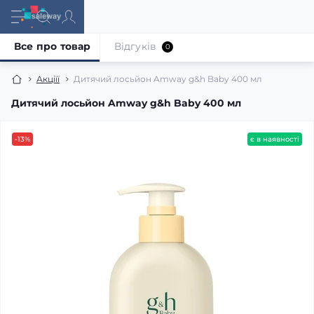
Все про товар
Відгуків
0
Акціїї
Дитячий лосьйон Amway g&h Baby 400 мл
Дитячий лосьйон Amway g&h Baby 400 мл
-13%
є в наявності