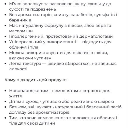
М’яко зволожує та заспокоює шкіру, схильну до
сухості та подразнень
Без ароматизаторів, спирту, парабенів, сульфатів і
барвників
Має натуральну формулу з вівсом, алое вера та
маслом ши
Гіпоалергенний, протестований дерматологами
Універсальний у використанні — підходить для
обличчя і тіла
Можна використовувати для всіх типів шкіри,
включаючи чутливу
Легка текстура — швидко вбирається, не залишає
липкості
Кому підходить цей продукт:
Новонародженим і немовлятам з першого дня
життя
Дітям з сухою, чутливою або реактивною шкірою
Батькам, які шукають натуральний і безпечний засіб
догляду без ароматизаторів
Тим, хто хоче комплексного зволоження обличчя і
тіла для своєї дитини