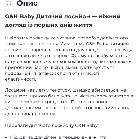
Опис
G&H Baby Дитячий лосьйон — ніжний
догляд із перших днів життя
Шкіра немовлят дуже чутлива, потребує делікатного
захисту та зволоження. Саме тому G&H Baby дитячий
лосьйон створено спеціально для щоденного догляду
за ніжною дитячою шкірою. Формула засобу містить
натуральні зволожувальні компоненти, які захищають
природний бар’єр шкіри, зменшують сухість та
подразнення, а також сприяють м’якості й
еластичності.
Лосьйон має легку текстуру, швидко вбирається, не
залишає жирного блиску та не містить ароматизаторів
чи агресивних інгредієнтів. Протестований
дерматологами, гіпоалергенний та безпечний навіть
для новонароджених.
Переваги дитячого лосьйону G&H Baby:
Підходить для дітей із перших днів життя