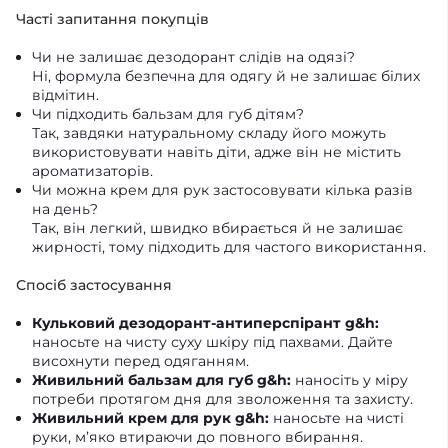
Часті запитання покупців
Чи не залишає дезодорант слідів на одязі?
Ні, формула безпечна для одягу й не залишає білих
відмітин.
Чи підходить бальзам для губ дітям?
Так, завдяки натуральному складу його можуть
використовувати навіть діти, адже він не містить
ароматизаторів.
Чи можна крем для рук застосовувати кілька разів
на день?
Так, він легкий, швидко вбирається й не залишає
жирності, тому підходить для частого використання.
Спосіб застосування
Кульковий дезодорант-антиперспірант g&h:
наносьте на чисту суху шкіру під пахвами. Дайте
висохнути перед одяганням.
Живильний бальзам для губ g&h:
наносіть у міру
потреби протягом дня для зволоження та захисту.
Живильний крем для рук g&h:
наносьте на чисті
руки, м’яко втираючи до повного вбирання.