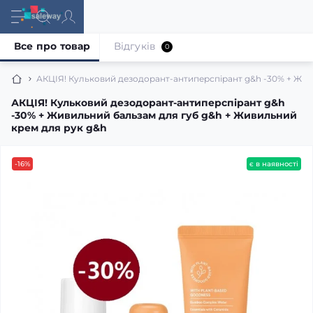
Все про товар
Відгуків
0
АКЦІЯ! Кульковий дезодорант-антиперспірант g&h -30% + Жив
АКЦІЯ! Кульковий дезодорант-антиперспірант g&h
-30% + Живильний бальзам для губ g&h + Живильний
крем для рук g&h
-16%
є в наявності