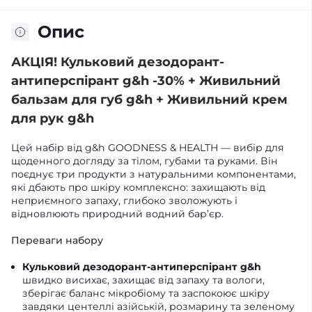
Опис
АКЦІЯ! Кульковий дезодорант-
антиперспірант g&h -30% + Живильний
бальзам для губ g&h + Живильний крем
для рук g&h
Цей набір від g&h GOODNESS & HEALTH — вибір для
щоденного догляду за тілом, губами та руками. Він
поєднує три продукти з натуральними компонентами,
які дбають про шкіру комплексно: захищають від
неприємного запаху, глибоко зволожують і
відновлюють природний водний бар’єр.
Переваги набору
Кульковий дезодорант-антиперспірант g&h
швидко висихає, захищає від запаху та вологи,
зберігає баланс мікробіому та заспокоює шкіру
завдяки центеллі азійській, розмарину та зеленому