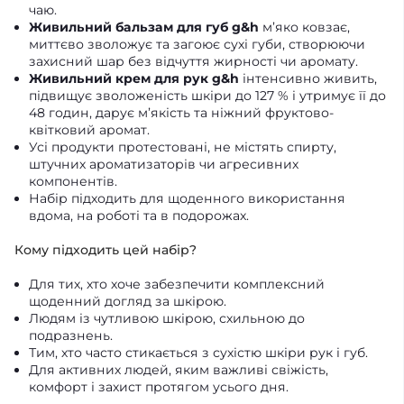
чаю.
Живильний бальзам для губ g&h
м’яко ковзає,
миттєво зволожує та загоює сухі губи, створюючи
захисний шар без відчуття жирності чи аромату.
Живильний крем для рук g&h
інтенсивно живить,
підвищує зволоженість шкіри до 127 % і утримує її до
48 годин, дарує м’якість та ніжний фруктово-
квітковий аромат.
Усі продукти протестовані, не містять спирту,
штучних ароматизаторів чи агресивних
компонентів.
Набір підходить для щоденного використання
вдома, на роботі та в подорожах.
Кому підходить цей набір?
Для тих, хто хоче забезпечити комплексний
щоденний догляд за шкірою.
Людям із чутливою шкірою, схильною до
подразнень.
Тим, хто часто стикається з сухістю шкіри рук і губ.
Для активних людей, яким важливі свіжість,
комфорт і захист протягом усього дня.