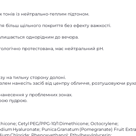
іх тонів із нейтрально‑теплим підтоном.
ля більш щільного покриття без ефекту важкості.
алишається однорідним до вечора.
гологічно протестована, має нейтральний pH.
озу на тильну сторону долоні.
злем нанесіть засіб від центру обличчя, розтушовуючи рух
 нанесення у проблемних зонах.
орою пудрою.
thicone; Cetyl PEG/PPG‑10/1 Dimethicone; Octocrylene;
Sodium Hyaluronate; Punica Granatum (Pomegranate) Fruit Extra
Sodium Chloride; Phenoxyethanol; Ethylhexylglycerin;