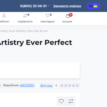
0(800) 33 06 01
Замовити дзвінок
0
0
0
абінет
порівняти
закладки
кошик
istry Ever Perfect 204 Oat 30 мл
tistry Ever Perfect
л
Виробник:
ARTISTRY
Відгуки:
0