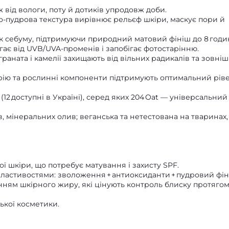
 від вологи, поту й дотиків упродовж доби.
во‑пудрова текстура вирівнює рельєф шкіри, маскує пори й
 себуму, підтримуючи природний матовий фініш до 8 годи
гає від UVB/UVA‑променів і запобігає фотостарінню.
раната і камелії захищають від вільних радикалів та зовніш
рію та рослинні компоненти підтримують оптимальний рів
 (12 доступні в Україні), серед яких 204 Oat — універсальний
в, мінеральних олив; веганська та нетестована на тваринах,
ї шкіри, що потребує матування і захисту SPF.
властивостями: зволоження + антиоксиданти + пудровий фін
ням шкірного жиру, які цінують контроль блиску протяго
ької косметики.