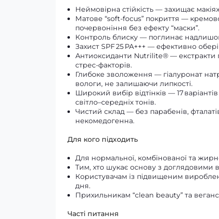
Неймовірна стійкість — захищає макіяж
Матове “soft‑focus” покриття — кремо
почервоніння без ефекту “маски”.
Контроль блиску — поглинає надлишок
Захист SPF 25 PA+++ — ефективно обері
Антиоксиданти Nutrilite® — екстракти г
стрес‑факторів.
Глибоке зволоження — гіалуронат нат
вологи, не залишаючи липкості.
Широкий вибір відтінків — 17 варіантів
світло–середніх тонів.
Чистий склад — без парабенів, фталаті
некомедогенна.
Для кого підходить
Для нормальної, комбінованої та жирно
Тим, хто шукає основу з доглядовими 
Користувачам із підвищеним вироблен
дня.
Прихильникам “clean beauty” та веганс
Часті питання