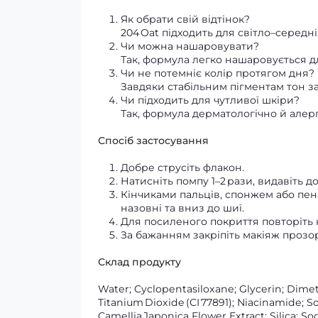
Як обрати свій відтінок?
204 Oat підходить для світло–середн
Чи можна нашаровувати?
Так, формула легко нашаровується д
Чи не потемніє колір протягом дня?
Завдяки стабільним пігментам тон з
Чи підходить для чутливої шкіри?
Так, формула дерматологічно й алер
Спосіб застосування
Добре струсіть флакон.
Натисніть помпу 1–2 рази, видавіть д
Кінчиками пальців, спонжем або пен
назовні та вниз до шиї.
Для посиленого покриття повторіть
За бажанням закріпіть макіяж проз
Склад продукту
Water; Cyclopentasiloxane; Glycerin; Dime
Titanium Dioxide (CI 77891); Niacinamide; 
Camellia Japonica Flower Extract; Silica; 