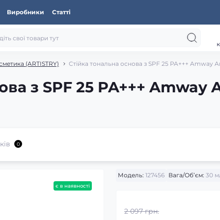
Виробники
Статті
к
сметика (ARTISTRY)
Стійка тональна основа з SPF 25 PA+++ Amway Art
ва з SPF 25 PA+++ Amway Ar
ків
0
Модель:
127456
Вага/Об’єм:
30 м
є в наявності
2 097 грн.