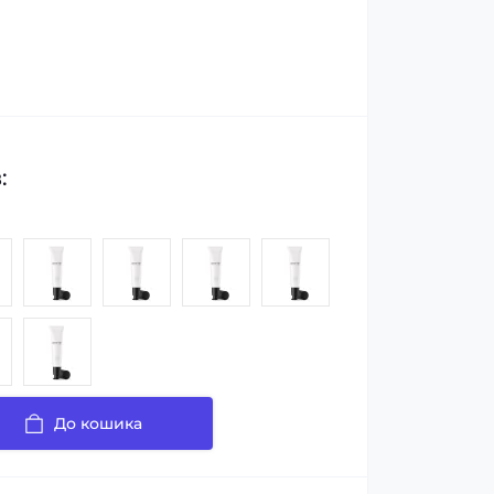
:
До кошика