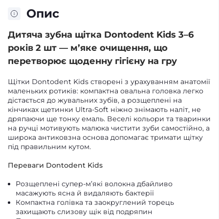
Опис
Дитяча зубна щітка Dontodent Kids 3–6
років 2 шт — м’яке очищення, що
перетворює щоденну гігієну на гру
Щітки Dontodent Kids створені з урахуванням анатомії
маленьких ротиків: компактна овальна головка легко
дістається до жувальних зубів, а розщеплені на
кінчиках щетинки Ultra-Soft ніжно знімають наліт, не
дряпаючи ще тонку емаль. Веселі кольори та тваринки
на ручці мотивують малюка чистити зуби самостійно, а
широка антиковзна основа допомагає тримати щітку
під правильним кутом.
Переваги Dontodent Kids
Розщеплені супер-м’які волокна дбайливо
масажують ясна й видаляють бактерії
Компактна голівка та заокруглений торець
захищають слизову щік від подряпин